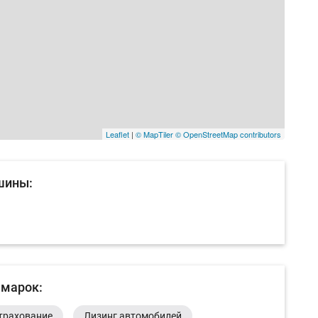
Leaflet
|
© MapTiler
© OpenStreetMap contributors
шины:
 марок:
трахование
Лизинг автомобилей