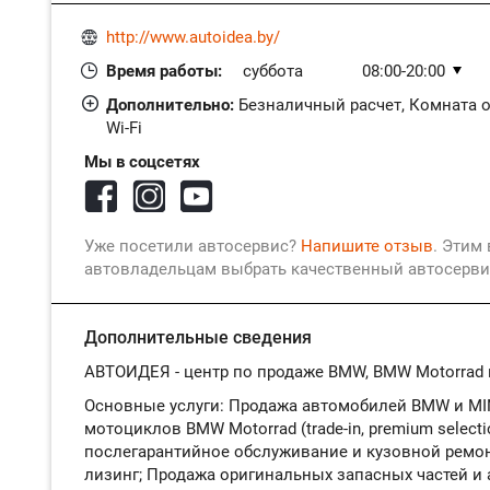
http://www.autoidea.by/
Время работы:
суббота
08:00-20:00
воскресенье
08:00-20:00
Дополнительно:
Безналичный расчет, Комната о
Wi-Fi
понедельник
08:00-20:00
вторник
08:00-20:00
Мы в соцсетях
среда
08:00-20:00
четверг
08:00-20:00
пятница
08:00-20:00
Уже посетили автосервис?
Напишите отзыв
. Этим
автовладельцам выбрать качественный автосерви
Дополнительные сведения
АВТОИДЕЯ - центр по продаже BMW, BMW Motorrad и
Основные услуги: Продажа автомобилей BMW и MIN
мотоциклов BMW Motorrad (trade-in, premium selecti
послегарантийное обслуживание и кузовной ремон
лизинг; Продажа оригинальных запасных частей и а