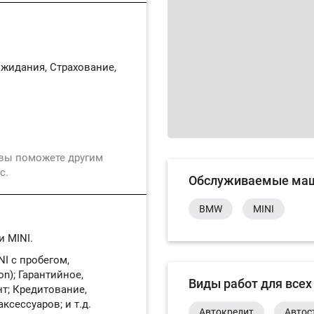
жидания, Страхование,
 вы поможете другим
с.
Обслуживаемые ма
BMW
MINI
 MINI.
I с пробегом,
on); Гарантийное,
Виды работ для всех
т; Кредитование,
ксессуаров; и т.д.
Автокредит
Автос