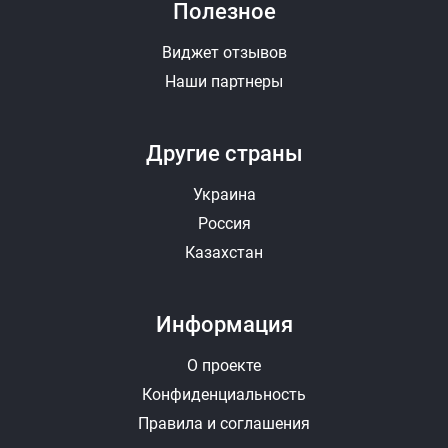
Химчистка автомобиля
Полезное
Виджет отзывов
Химчистка потолка автомобиля
Чернение резины
Наши партнеры
Чистка кожи салона
Экспресс мойка
Фотографии (до 10 штук, JPEG, PNG)
Другие страны
Выбрать
Удалить
Украина
Россия
Видео (YouTube)
Казахстан
+ Добавить еще видео
Информация
Отправить ответ
Отменить
О проекте
Конфиденциальность
Правила и соглашения