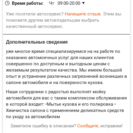
Время работы:
Чт
09:00-20:00
Пт
09:00-20:00
Уже посетили автосервис?
Напишите отзыв
. Этим вы
Сб
09:00-20:00
поможете другим автовладельцам выбрать
качественный автосервис.
Вс
09:00-20:00
Пн
09:00-20:00
Дополнительные сведения
Вт
09:00-20:00
Ср
09:00-20:00
уже многое время специализируемся на на работе по
оказанию автомоечных услуг для наших клиентов
совершенно по доступным и выгодным ценам с
желаемым результатом качества. Мы имеем большой
опыт в устранение различных загрязнений возникших в
салоне автомобиля и на поверхности кузова.
Наши сотрудники с радостью выполнят мойку
автомобиля для вас с таким комплексом обслуживания
в которой входит: •Мытье кузова и его полировка •
Химчистка салона с применением деликатных средств
по уходу за автомобилем
Заметили ошибку в описании?
Сообщите,
исправим!