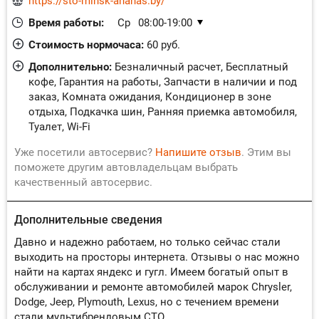
https://sto-minsk-ananas.by/
Время работы:
Ср
08:00-19:00
Чт
08:00-19:00
Стоимость нормочаса:
60 руб.
Пт
08:00-19:00
Дополнительно:
Безналичный расчет, Бесплатный
Сб
Закрыто
кофе, Гарантия на работы, Запчасти в наличии и под
заказ, Комната ожидания, Кондиционер в зоне
Вс
Закрыто
отдыха, Подкачка шин, Ранняя приемка автомобиля,
Пн
08:00-19:00
Туалет, Wi-Fi
Вт
08:00-19:00
Уже посетили автосервис?
Напишите отзыв
. Этим вы
поможете другим автовладельцам выбрать
качественный автосервис.
Дополнительные сведения
Давно и надежно работаем, но только сейчас стали
выходить на просторы интернета. Отзывы о нас можно
найти на картах яндекс и гугл. Имеем богатый опыт в
обслуживании и ремонте автомобилей марок Chrysler,
Dodge, Jeep, Plymouth, Lexus, но с течением времени
стали мультибрендовым СТО.