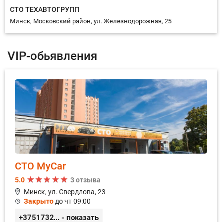
СТО ТЕХАВТОГРУПП
Замена аккумуляторной батареи
Минск, Московский район, ул. Железнодорожная, 25
Замена барабанных колодок
VIP-обьявления
Замена бензиновой форсунки
Замена вакуумного усилителя тормозов
Замена ведомого диска сцепления
Замена верхней опоры амортизатора
Замена вилки сцепления
Замена водяной помпы
СТО MyCar
Замена воздушного фильтра
5.0
3 отзыва
Минск, ул. Свердлова, 23
Замена воздушного фильтра двигателя
Закрыто
до чт 09:00
Замена воздушного фильтра салона
+375173212443
... - показать