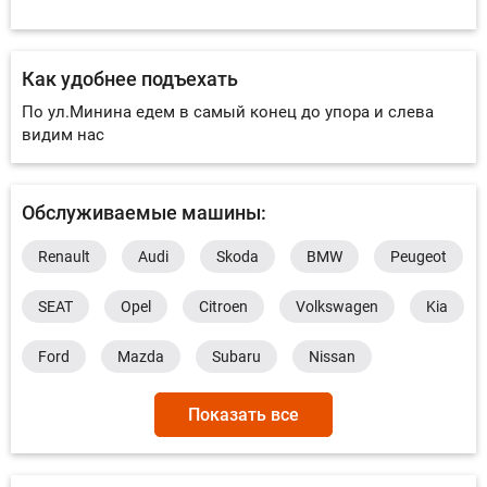
Как удобнее подъехать
По ул.Минина едем в самый конец до упора и слева
видим нас
Обслуживаемые машины:
Renault
Audi
Skoda
BMW
Peugeot
SEAT
Opel
Citroen
Volkswagen
Kia
Ford
Mazda
Subaru
Nissan
Toyota
Hyundai
Volvo
Chevrolet
Показать все
Chrysler
Dodge
GMC
Honda