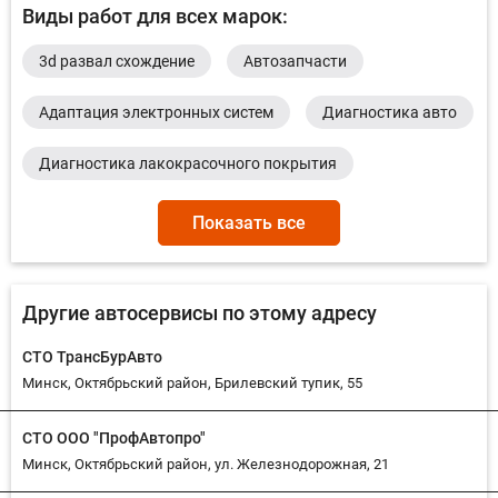
Виды работ для всех марок:
Infiniti
Jeep
Lexus
Mitsubishi
3d развал схождение
Автозапчасти
Pontiac
Dacia
Suzuki
BUICK
Lada
Адаптация электронных систем
Диагностика авто
Plymouth
RAM
Ravon
Диагностика лакокрасочного покрытия
Renault Samsung Motors
Vauxhall
Диагностика подвески
Диагностика сцепления
Показать все
Диагностика топливной системы
Другие автосервисы по этому адресу
Диагностика ходовой
СТО ТрансБурАвто
Диагностика электрооборудования автомобиля
Минск, Октябрьский район, Брилевский тупик, 55
Долив гидравлической жидкости сцепления
СТО ООО "ПрофАвтопро"
Минск, Октябрьский район, ул. Железнодорожная, 21
Долив масла КПП
Замена автоламп