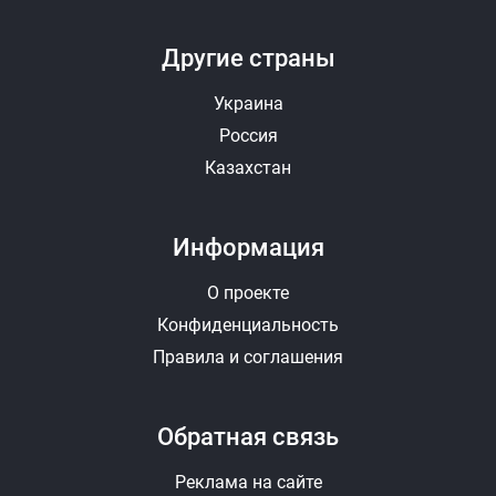
Фотографии (до 10 штук, JPEG, PNG)
Другие страны
Выбрать
Удалить
Украина
Россия
Видео (YouTube)
Казахстан
+ Добавить еще видео
Информация
Отправить ответ
Отменить
О проекте
Конфиденциальность
Правила и соглашения
Обратная связь
Реклама на сайте