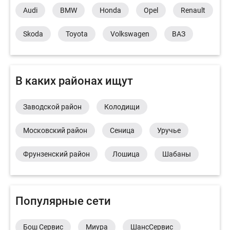
Audi
BMW
Honda
Opel
Renault
Skoda
Toyota
Volkswagen
ВАЗ
В каких районах ищут
Заводской район
Колодищи
Московский район
Сеница
Уручье
Фрунзенский район
Лошица
Шабаны
Популярные сети
Бош Сервис
Миура
ШансСервис