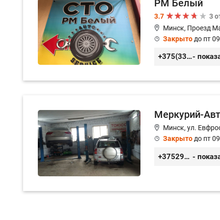
РМ Белый
3.7
3 
Минск, Проезд М
Закрыто
до пт 09
+375(33)3-300-200
- показ
Меркурий-Ав
Минск, ул. Евфро
Закрыто
до пт 09
+375299888100
- показ