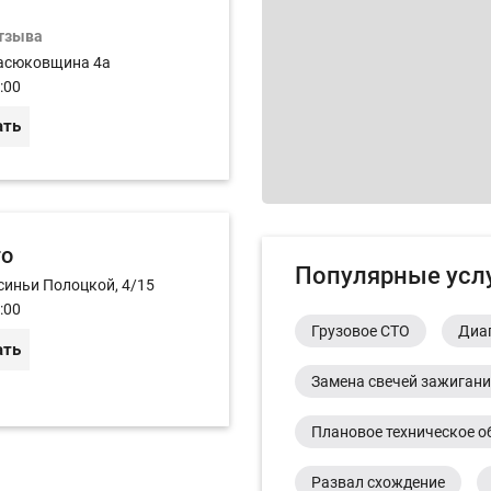
отзыва
асюковщина 4а
:00
ать
то
Популярные усл
синьи Полоцкой, 4/15
:00
Грузовое СТО
Диа
ать
Замена свечей зажиган
Плановое техническое о
Развал схождение