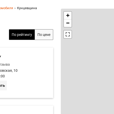
томобиля
Кунцевщина
+
−
По рейтингу
По цене
Y
отзыва
овская, 10
:00
ать