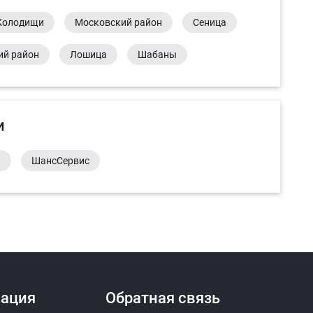
Колодищи
Московский район
Сеница
ий район
Лошица
Шабаны
и
а
ШансСервис
ация
Обратная связь