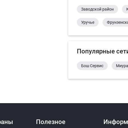
Заводской район
Уручье
Фрунзенск
Популярные сет
Бош Сервис
Миур
раны
Полезное
Информ