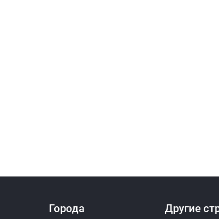
Города
Другие ст