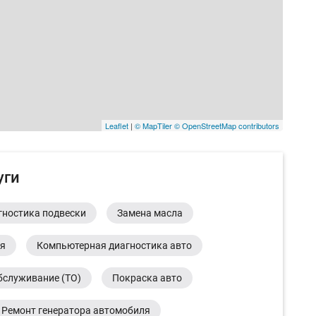
Leaflet
|
© MapTiler
© OpenStreetMap contributors
уги
гностика подвески
Замена масла
ия
Компьютерная диагностика авто
бслуживание (ТО)
Покраска авто
Ремонт генератора автомобиля