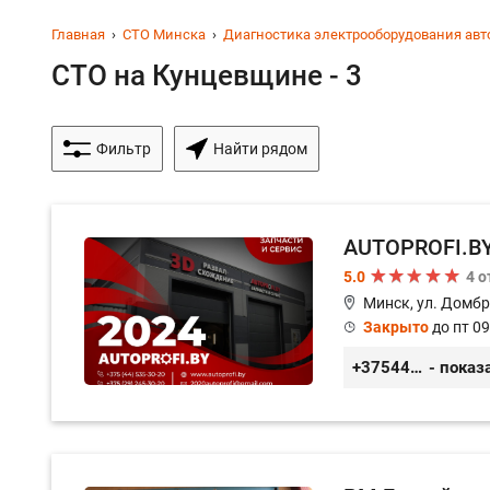
Главная
СТО Минска
Диагностика электрооборудования ав
СТО на Кунцевщине - 3
Фильтр
Найти рядом
AUTOPROFI.B
5.0
4 
Минск, ул. Домбр
Закрыто
до пт 09
+375445353020
- показ