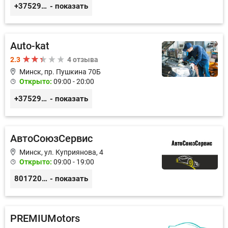
+375299395764
- показать
Аuto-kat
2.3
4 отзыва
Минск, пр. Пушкина 70Б
Открыто:
09:00 - 20:00
+375291900202
- показать
АвтоСоюзСервис
Минск, ул. Куприянова, 4
Открыто:
09:00 - 19:00
80172073333
- показать
PREMIUMotors