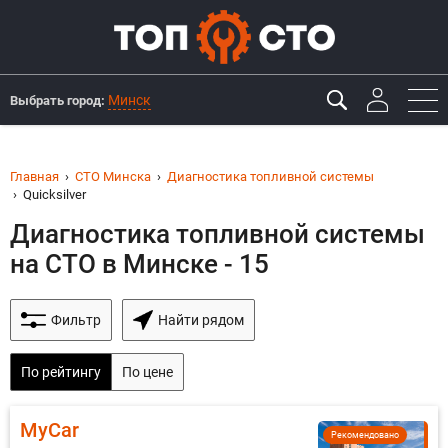
Минск
Выбрать город:
Главная
СТО Минска
Диагностика топливной системы
Quicksilver
Диагностика топливной системы
на СТО в Минске - 15
Фильтр
Найти рядом
По рейтингу
По цене
MyCar
Рекомендовано