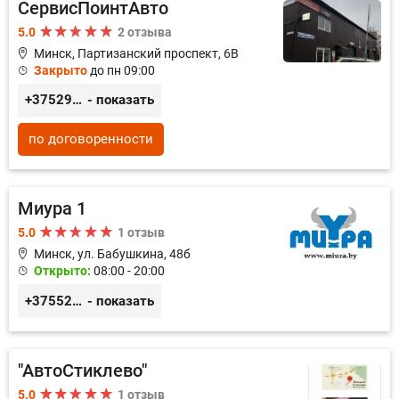
СервисПоинтАвто
5.0
2 отзыва
Минск, Партизанский проспект, 6В
Закрыто
до пн 09:00
+375296035003
- показать
по договоренности
Миура 1
5.0
1 отзыв
Минск, ул. Бабушкина, 48б
Открыто:
08:00 - 20:00
+3755296691111
- показать
"АвтоСтиклево"
5.0
1 отзыв