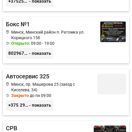
+375255355764
- показать
Бокс №1
Минск, Минский район п. Ратомка ул.
Корицкого 15б
Открыто:
09:00 - 19:00
80296723773 вел., 80336763773 life:)
- показать
Автосервис 325
Минск, пр. Машерова 25 (заезд с
Киселева, 34)
Закрыто
до пн 09:00
+375 29 124-78-73, +375 33 354-78-73
- показать
СРВ