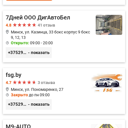
7Дней ООО ДигАвтоБел
4.8
41 отзыв
Минск, ул. Казинца, 33 бокс корпус 9 бокс
9, 12, 13
Открыто:
09:00 - 20:00
+375296518100
- показать
fsg.by
4.7
3 отзыва
Минск, ул. Пономаренко, 27
Закрыто
до пн 09:00
+375291882338
- показать
M9-AUTO