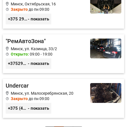
Минск, Октябрьская, 16
Закрыто
до пн 09:00
+375 29 3999-006, +375 29 378-10-21
- показать
"РемАвтоЗона"
Минск, ул. Казинца, 33/2
Открыто:
09:00 - 19:00
+375296664945, +375295676745, +375291211015
- показать
Undercar
Минск, ул. Малосеребрянская, 20
Закрыто
до пн 09:00
+375 (44) 577-01-01; +375 (29) 577-20-40
- показать