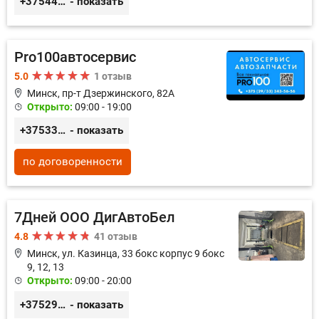
+375444649592
- показать
Pro100автосервис
5.0
1 отзыв
Минск, пр-т Дзержинского, 82А
Открыто:
09:00 - 19:00
+375333435656
- показать
по договоренности
7Дней ООО ДигАвтоБел
4.8
41 отзыв
Минск, ул. Казинца, 33 бокс корпус 9 бокс
9, 12, 13
Открыто:
09:00 - 20:00
+375296518100
- показать