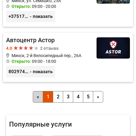
Минск, ул. Семашко, 25А
Открыто:
09:00 - 20:00
+375172074280
- показать
Автоцентр Астор
4.0
2 отзыва
Минск, 2-й Велосипедный пер., 26А
Открыто:
09:00 - 18:00
80297417788
- показать
«
1
2
3
4
5
»
Популярные услуги