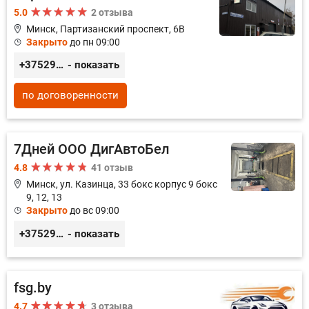
5.0
2 отзыва
Минск, Партизанский проспект, 6В
Закрыто
до пн 09:00
+375296035003
- показать
по договоренности
7Дней ООО ДигАвтоБел
4.8
41 отзыв
Минск, ул. Казинца, 33 бокс корпус 9 бокс
9, 12, 13
Закрыто
до вс 09:00
+375296518100
- показать
fsg.by
4.7
3 отзыва