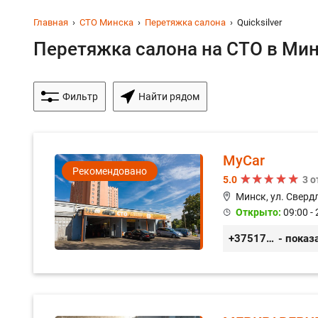
Главная
СТО Минска
Перетяжка салона
Quicksilver
Перетяжка салона на СТО в Мин
Фильтр
Найти рядом
MyCar
Рекомендовано
5.0
3 
Минск, ул. Сверд
Открыто:
09:00 - 
+375173212443
- показ