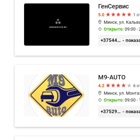
ГенСервис
5.0
1 
Минск, ул. Кальв
Открыто:
09:00 - 
+375444649592
- показ
M9-AUTO
4.2
6 
Минск, ул. Монта
Открыто:
09:00 - 
+375299395764
- показ