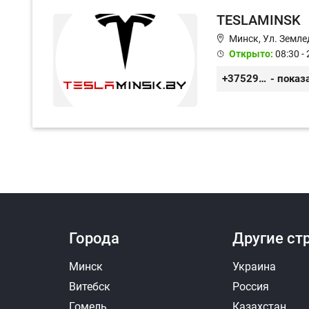
TESLAMINSK
Минск, Ул. Земле
Открыто:
08:30 - 
+375291335101
- показ
Города
Другие ст
Минск
Украина
Витебск
Россия
Гомель
Казахстан