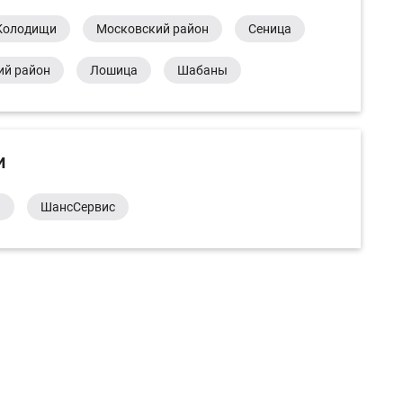
Колодищи
Московский район
Сеница
ий район
Лошица
Шабаны
и
а
ШансСервис