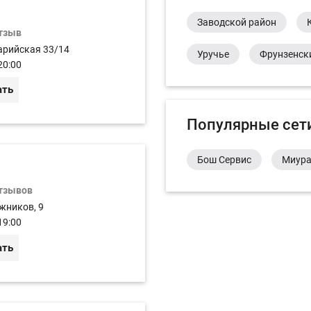
Заводской район
отзыв
арийская 33/14
Уручье
Фрунзенск
20:00
ать
Популярные сет
Бош Сервис
Миур
отзывов
жников, 9
19:00
ать