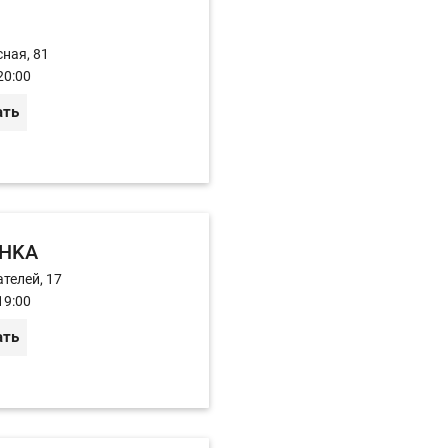
сная, 81
20:00
ать
HKA
телей, 17
19:00
ать