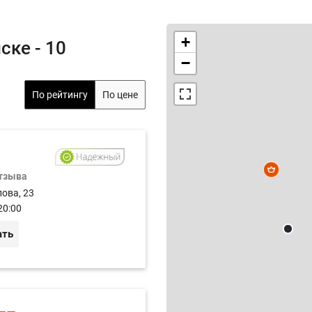
+
ске - 10
−
По рейтингу
По цене
отзыва
лова, 23
20:00
ать