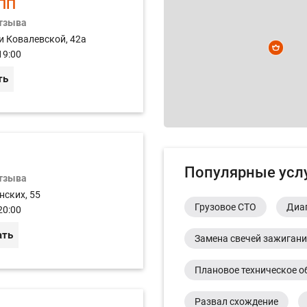
ПП
отзыва
и Ковалевской, 42а
19:00
ть
Популярные усл
отзыва
нских, 55
Грузовое СТО
Диа
20:00
ать
Замена свечей зажиган
Плановое техническое о
Развал схождение