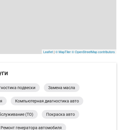
Leaflet
|
© MapTiler
© OpenStreetMap contributors
уги
гностика подвески
Замена масла
ия
Компьютерная диагностика авто
бслуживание (ТО)
Покраска авто
Ремонт генератора автомобиля