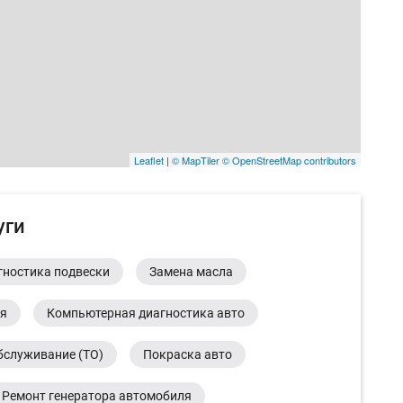
Leaflet
|
© MapTiler
© OpenStreetMap contributors
уги
гностика подвески
Замена масла
ия
Компьютерная диагностика авто
бслуживание (ТО)
Покраска авто
Ремонт генератора автомобиля