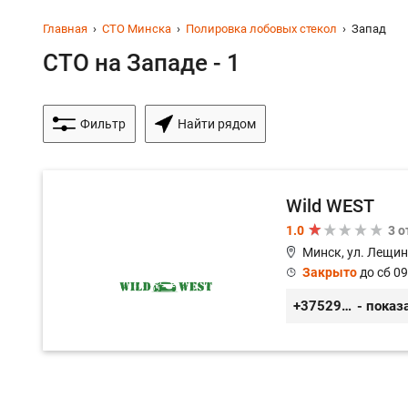
Главная
СТО Минска
Полировка лобовых стекол
Запад
СТО на Западе - 1
Фильтр
Найти рядом
Wild WEST
1.0
3 
Минск, ул. Лещин
Закрыто
до сб 09
+375296571100
- показ