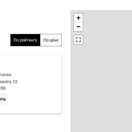
+
−
По рейтингу
По цене
отзыва
ского, 12
:00
ать