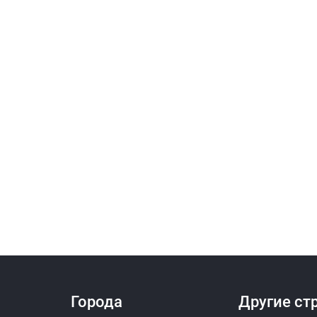
Города
Другие ст