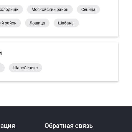
Колодищи
Московский район
Сеница
ий район
Лошица
Шабаны
и
а
ШансСервис
ация
Обратная связь