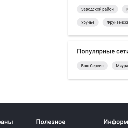
Заводской район
Уручье
Фрунзенск
Популярные сет
Бош Сервис
Миур
раны
Полезное
Информ