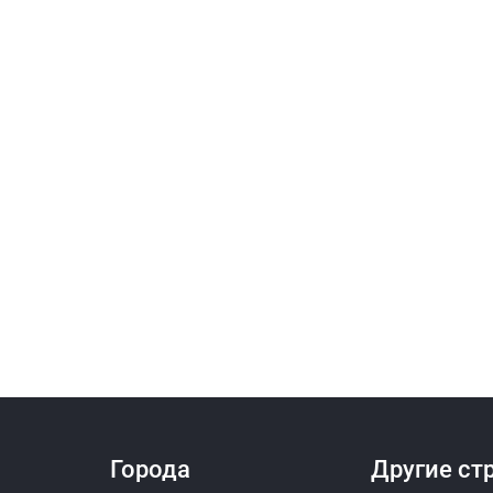
Города
Другие ст