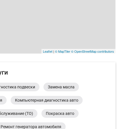
Leaflet
|
© MapTiler
© OpenStreetMap contributors
уги
гностика подвески
Замена масла
ия
Компьютерная диагностика авто
бслуживание (ТО)
Покраска авто
Ремонт генератора автомобиля