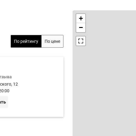
+
−
По рейтингу
По цене
отзыва
ского, 12
20:00
ать