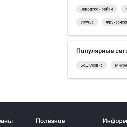
Заводской район
Уручье
Фрунзенск
Популярные сет
Бош Сервис
Миур
раны
Полезное
Информ