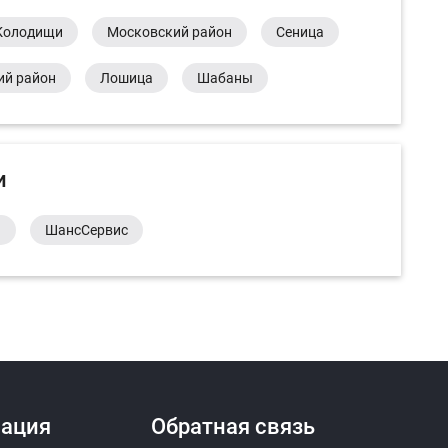
Колодищи
Московский район
Сеница
ий район
Лошица
Шабаны
и
а
ШансСервис
ация
Обратная связь