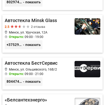
80297417788
- показать
Автостекла Minsk Glass
2.5
2 отзыва
Минск, ул. Уручская, 12А
Открыто:
09:00 - 19:00
+375296020540
- показать
Автостекла БестСервис
Минск, ул. Ольшевского, 16В/2
Открыто:
09:00 - 21:00
80447490605
- показать
«Белсантехэнерго»