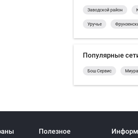
Заводской район
Уручье
Фрунзенск
Популярные сет
Бош Сервис
Миур
раны
Полезное
Информ