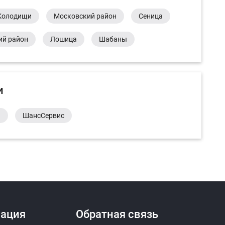
Колодищи
Московский район
Сеница
ий район
Лошица
Шабаны
и
а
ШансСервис
ация
Обратная связь