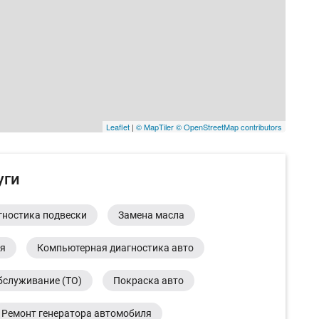
Leaflet
|
© MapTiler
© OpenStreetMap contributors
уги
гностика подвески
Замена масла
ия
Компьютерная диагностика авто
бслуживание (ТО)
Покраска авто
Ремонт генератора автомобиля