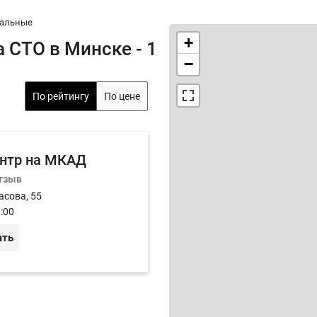
альные
+
 СТО в Минске - 1
−
По рейтингу
По цене
нтр на МКАД
отзыв
асова, 55
:00
ать