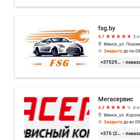
fsg.by
4.7
3 
Минск, ул. Поном
Закрыто
до пн 09
+375291882338
- показ
Мегасервис
4.3
6 
Минск, ул. Короля
Закрыто
до вс 09
+375 (29) 627-44-88
- показ