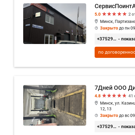
СервисПоинт
5.0
2 
Минск, Партизанс
Закрыто
до пн 09
+375296035003
- показ
по договоренно
7Дней ООО Д
4.8
41
Минск, ул. Казинц
12, 13
Закрыто
до вс 09
+375296518100
- показ