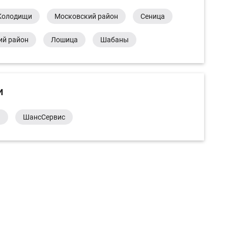
Колодищи
Московский район
Сеница
ий район
Лошица
Шабаны
и
а
ШансСервис