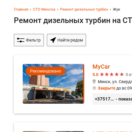
Главная
СТО Минска
Ремонт дизельных турбин
Жук
Ремонт дизельных турбин на СТ
Фильтр
Найти рядом
MyCar
Рекомендовано
5.0
3 
Минск, ул. Сверд
Закрыто
до вс 09
+375173212443
- показ