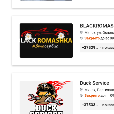
BLACKROMAS
Минск, ул. Основа
Закрыто
до вс 09
+375296651188
- показ
Duck Service
Минск, Партизанс
Закрыто
до пн 09
+375333416710
- показ