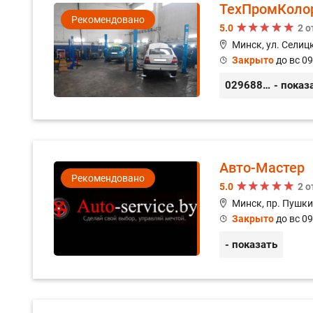
ТехПромКоло
Рекомендовано
5.0
2 
Минск, ул. Селицк
Закрыто
до вс 09
0296889898
- показ
Авто-Мастер
Рекомендовано
5.0
2 
Минск, пр. Пушки
Закрыто
до вс 09
- показать