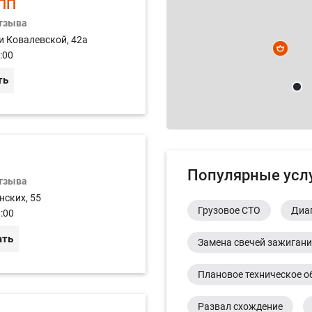
ПП
отзыва
и Ковалевской, 42а
:00
ть
Популярные усл
отзыва
нских, 55
Грузовое СТО
Диа
:00
ать
Замена свечей зажиган
Плановое техническое о
Развал схождение