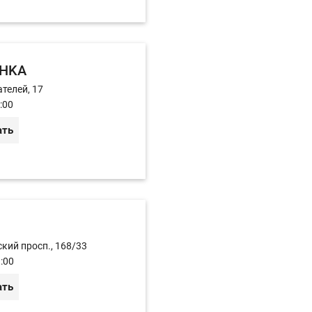
HKA
телей, 17
:00
ать
кий просп., 168/33
:00
ать