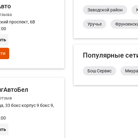
Авто
Заводской район
отзыва
кий проспект, 6В
Уручье
Фрунзенск
:00
ать
сти
Популярные сет
Бош Сервис
Миур
игАвтоБел
 отзыв
а, 33 бокс корпус 9 бокс 9,
:00
ать