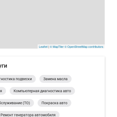
Leaflet
|
© MapTiler
© OpenStreetMap contributors
уги
гностика подвески
Замена масла
ия
Компьютерная диагностика авто
бслуживание (ТО)
Покраска авто
Ремонт генератора автомобиля