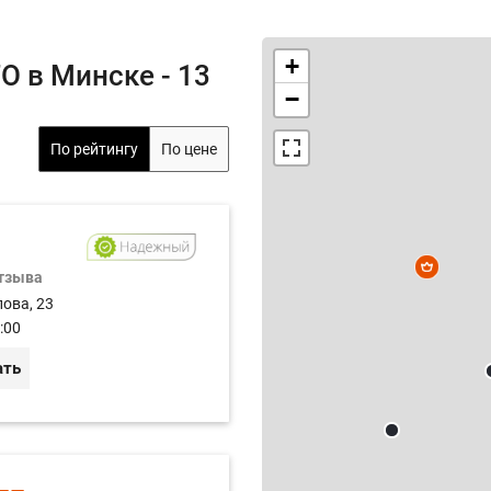
+
О в Минске - 13
−
По рейтингу
По цене
отзыва
лова, 23
:00
ать