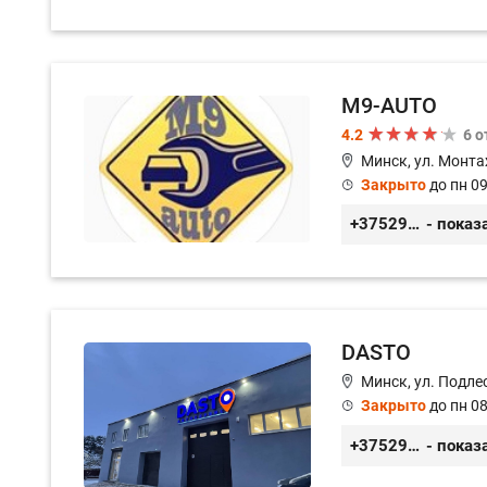
M9-AUTO
4.2
6 
Минск, ул. Монта
Закрыто
до пн 09
+375299395764
- показ
DASTO
Минск, ул. Подле
Закрыто
до пн 08
+375296606560
- показ