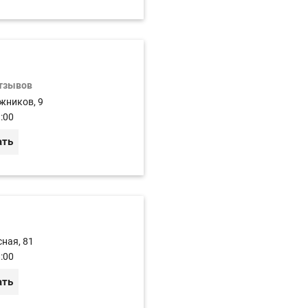
отзывов
жников, 9
:00
ать
сная, 81
:00
ать