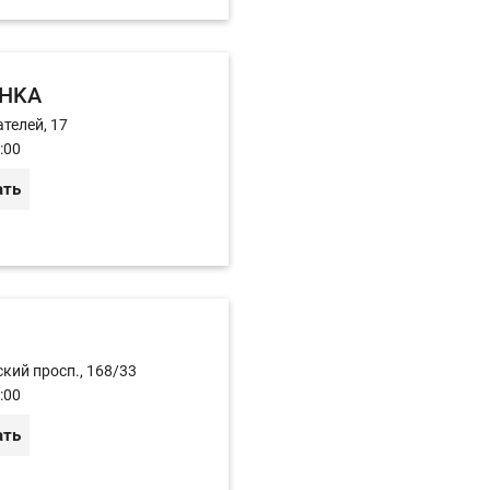
HKA
телей, 17
:00
ать
кий просп., 168/33
:00
ать