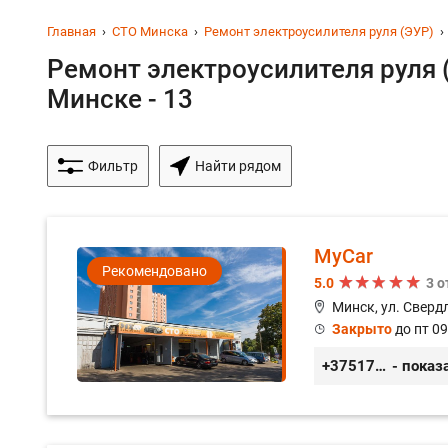
Главная
СТО Минска
Ремонт электроусилителя руля (ЭУР)
Ремонт электроусилителя руля 
Минске - 13
Фильтр
Найти рядом
MyCar
Рекомендовано
5.0
3 
Минск, ул. Сверд
Закрыто
до пт 09
+375173212443
- показ