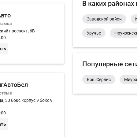
В каких районах
Авто
Заводской район
отзыва
кий проспект, 6В
Уручье
Фрунзенск
:00
ать
Популярные сет
Бош Сервис
Миур
игАвтоБел
 отзыв
а, 33 бокс корпус 9 бокс 9,
:00
ать