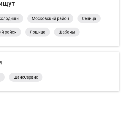
 ищут
Колодищи
Московский район
Сеница
ий район
Лошица
Шабаны
и
а
ШансСервис