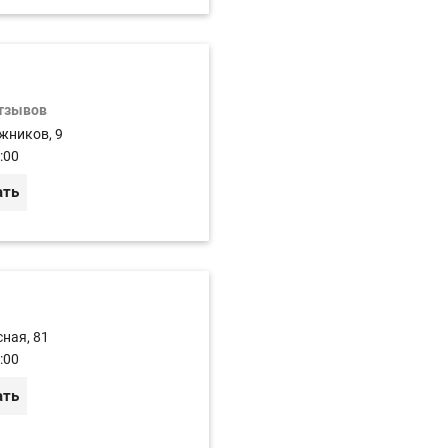
отзывов
жников, 9
:00
ать
сная, 81
:00
ать