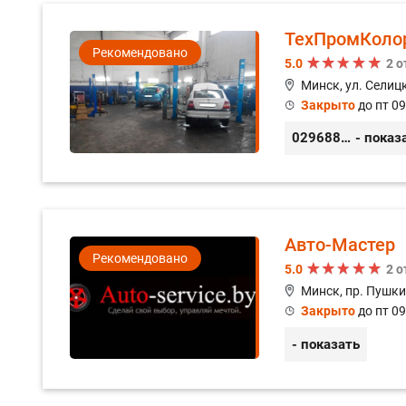
ТехПромКоло
Рекомендовано
5.0
2 
Минск, ул. Селицк
Закрыто
до пт 09
0296889898
- показ
Авто-Мастер
Рекомендовано
5.0
2 
Минск, пр. Пушки
Закрыто
до пт 09
- показать