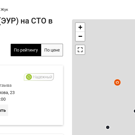
Жук
(ЭУР) на СТО в
+
−
По рейтингу
По цене
отзыва
лова, 23
:00
ать