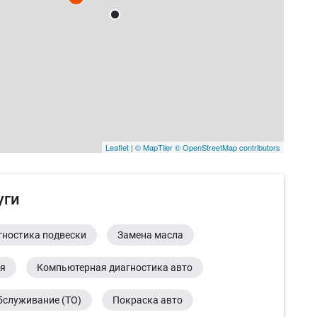
Leaflet
|
© MapTiler
© OpenStreetMap contributors
уги
гностика подвески
Замена масла
ия
Компьютерная диагностика авто
бслуживание (ТО)
Покраска авто