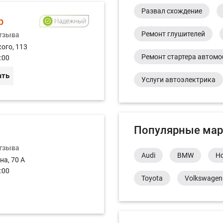
Развал схождение
р
Ремонт глушителей
отзыва
ого, 113
Ремонт стартера автом
:00
ать
Услуги автоэлектрика
Популярные мар
отзыва
Audi
BMW
H
на, 70 А
:00
Toyota
Volkswagen