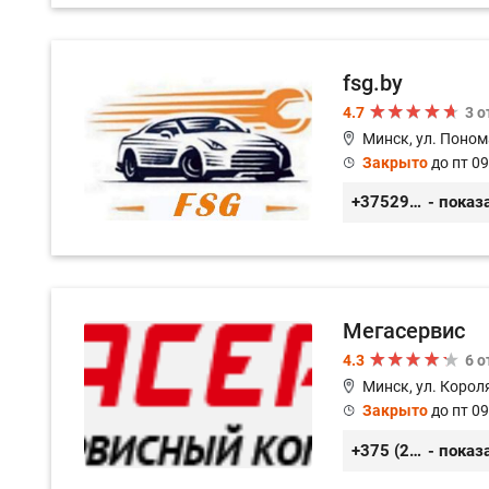
fsg.by
4.7
3 
Минск, ул. Поном
Закрыто
до пт 09
+375291882338
- показ
Мегасервис
4.3
6 
Минск, ул. Короля
Закрыто
до пт 09
+375 (29) 627-44-88
- показ