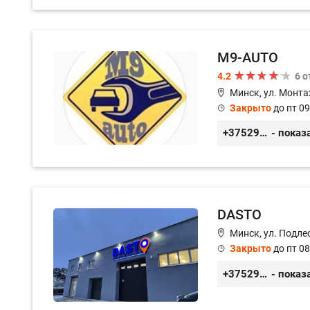
M9-AUTO
4.2
6 
Минск, ул. Монта
Закрыто
до пт 09
+375299395764
- показ
DASTO
Минск, ул. Подле
Закрыто
до пт 08
+375296606560
- показ