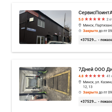
СервисПоинт
5.0
2 
Минск, Партизанс
Закрыто
до пт 09
+375296035003
- показ
7Дней ООО Д
4.8
41
Минск, ул. Казинц
12, 13
Закрыто
до пт 09
+375296518100
- показ