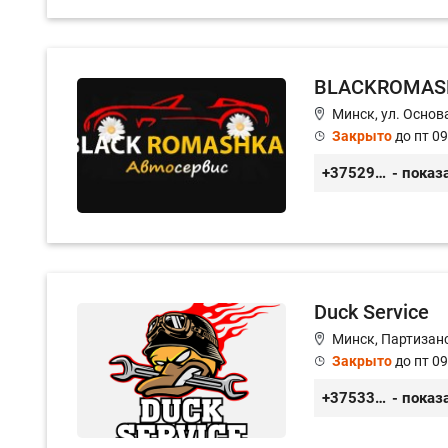
BLACKROMAS
Минск, ул. Основа
Закрыто
до пт 09
+375296651188
- показ
Duck Service
Минск, Партизанс
Закрыто
до пт 09
+375333416710
- показ