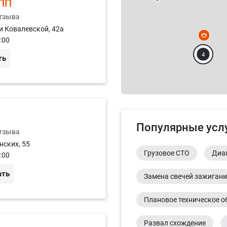
ПП
отзыва
и Ковалевской, 42а
:00
4
ть
Популярные усл
отзыва
нских, 55
Грузовое СТО
Диа
:00
ать
Замена свечей зажиган
Плановое техническое о
Развал схождение