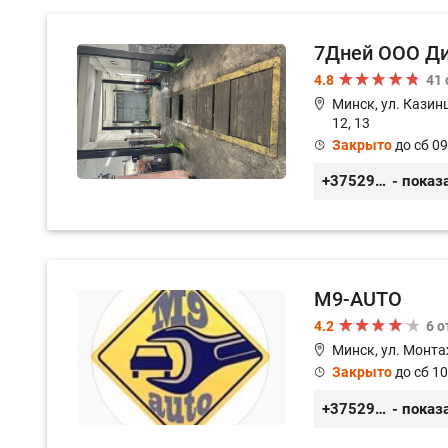
7Дней ООО Д
4.8
41
Минск, ул. Казинц
12, 13
Закрыто
до сб 09
+375296518100
- показ
M9-AUTO
4.2
6 
Минск, ул. Монта
Закрыто
до сб 10
+375299395764
- показ