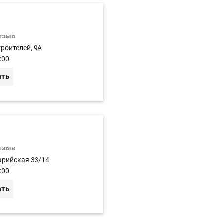
отзыв
роителей, 9A
:00
ать
отзыв
арийская 33/14
:00
ать