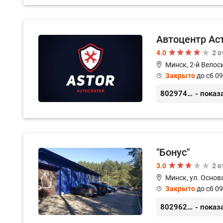
Автоцентр Ас
4.0
2 
Минск, 2-й Велос
Закрыто
до сб 09
80297417788
- показ
"Бонус"
3.0
2 
Минск, ул. Основа
Закрыто
до сб 09
80296238800
- показ