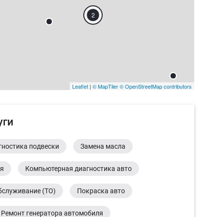
2
Leaflet
|
© MapTiler
© OpenStreetMap contributors
уги
гностика подвески
Замена масла
ия
Компьютерная диагностика авто
бслуживание (ТО)
Покраска авто
Ремонт генератора автомобиля