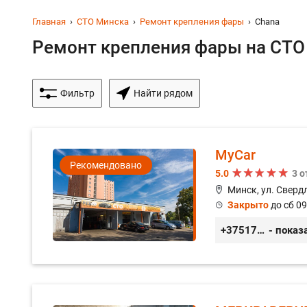
Главная
СТО Минска
Ремонт крепления фары
Chana
Ремонт крепления фары на СТО 
Фильтр
Найти рядом
MyCar
Рекомендовано
5.0
3 
Минск, ул. Сверд
Закрыто
до сб 09
+375173212443
- показ