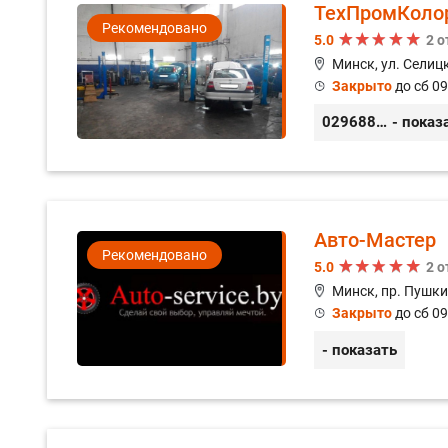
ТехПромКоло
Рекомендовано
5.0
2 
Минск, ул. Селицк
Закрыто
до сб 09
0296889898
- показ
Авто-Мастер
Рекомендовано
5.0
2 
Минск, пр. Пушки
Закрыто
до сб 09
- показать