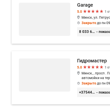
Garage
5.0
1 
Минск, ул. Петру
Закрыто
до пн 09
8 033 626 05 68
- показ
Гидромастер
5.0
1 
Минск, , просп . 
автомойки на тер
Закрыто
до пн 09
+375447473345 +375297741128
- показ