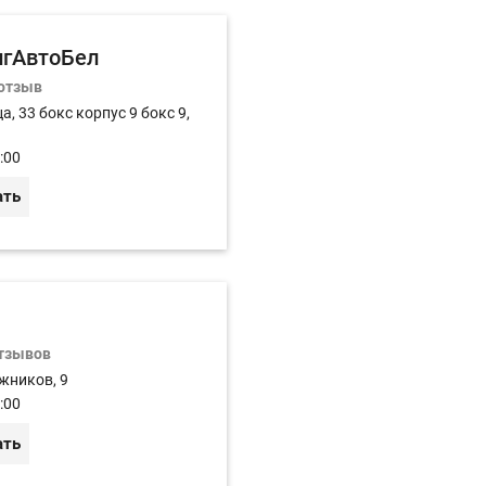
игАвтоБел
 отзыв
а, 33 бокс корпус 9 бокс 9,
:00
ать
отзывов
жников, 9
:00
ать