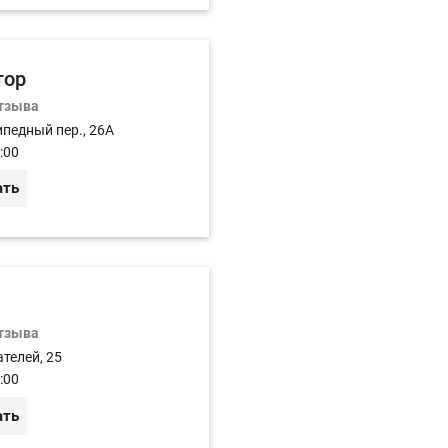
тор
отзыва
ипедный пер., 26А
:00
ать
отзыва
телей, 25
:00
ать