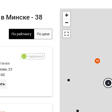
+
в Минске - 38
−
По рейтингу
По цене
отзыва
лова, 23
:00
4
ать