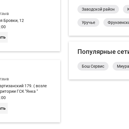
Заводской район
отзыв
ся Бровки, 12
Уручье
Фрунзенск
:00
ать
Популярные сет
Бош Сервис
Миур
отзыв
Партизанский 179. ( возле
ритории ГСК "Янка "
:00
ать