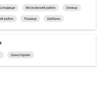
Колодищи
Московский район
Сеница
ий район
Лошица
Шабаны
и
а
ШансСервис