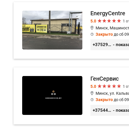
EnergyCentre
5.0
1 
Минск, Машиност
Закрыто
до сб 09
+375293857117
- показ
ГенСервис
5.0
1 
Минск, ул. Кальв
Закрыто
до сб 09
+375444649592
- показ