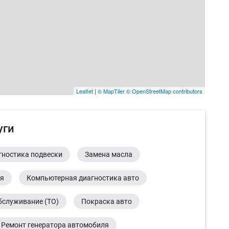
Leaflet
|
© MapTiler
© OpenStreetMap contributors
уги
гностика подвески
Замена масла
ия
Компьютерная диагностика авто
бслуживание (ТО)
Покраска авто
Ремонт генератора автомобиля