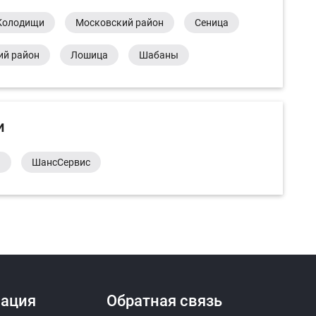
Колодищи
Московский район
Сеница
ий район
Лошица
Шабаны
и
а
ШансСервис
ация
Обратная связь