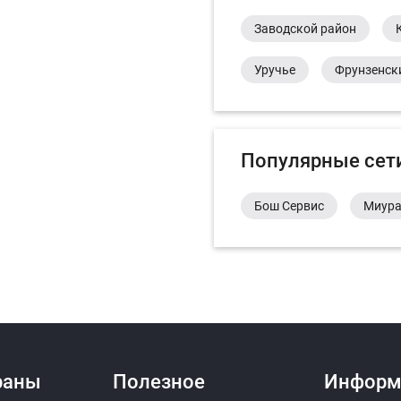
Заводской район
Уручье
Фрунзенск
Популярные сет
Бош Сервис
Миур
раны
Полезное
Информ