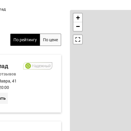
пад
+
−
По рейтингу
По цене
пад
 отзывов
Мавра, 41
20:00
ать