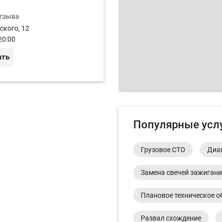
отзыва
ского, 12
20:00
ать
Популярные усл
Грузовое СТО
Диа
Замена свечей зажиган
Плановое техническое о
Развал схождение