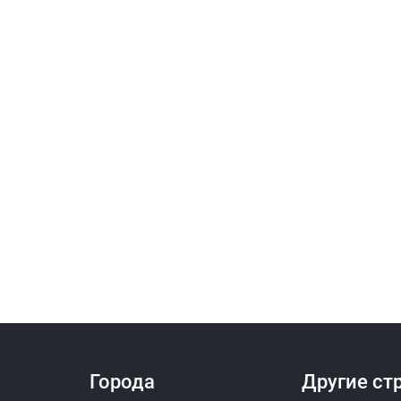
Города
Другие ст