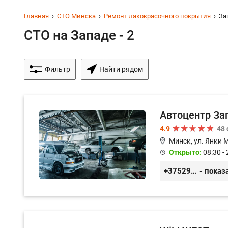
Главная
СТО Минска
Ремонт лакокрасочного покрытия
За
СТО на Западе - 2
Фильтр
Найти рядом
Автоцентр За
4.9
48
Минск, ул. Янки 
Открыто:
08:30 - 
+375299579797
- показ