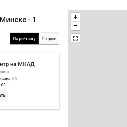
+
Минске - 1
−
По рейтингу
По цене
нтр на МКАД
отзыв
асова, 55
:00
ать