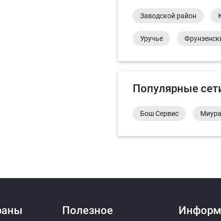
Заводской район
Уручье
Фрунзенск
Популярные сет
Бош Сервис
Миур
раны
Полезное
Информ