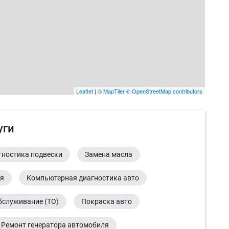
Leaflet
|
© MapTiler
© OpenStreetMap contributors
уги
гностика подвески
Замена масла
ия
Компьютерная диагностика авто
бслуживание (ТО)
Покраска авто
Ремонт генератора автомобиля