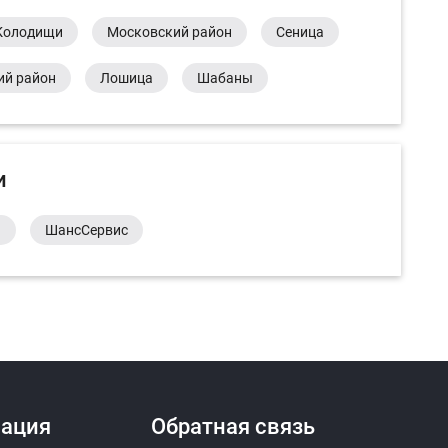
Колодищи
Московский район
Сеница
ий район
Лошица
Шабаны
и
а
ШансСервис
ация
Обратная связь