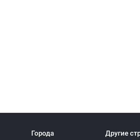
Города
Другие ст