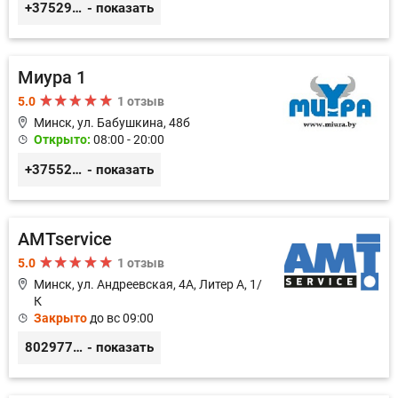
+375291151118
- показать
Миура 1
5.0
1 отзыв
Минск, ул. Бабушкина, 48б
Открыто:
08:00 - 20:00
+3755296691111
- показать
AMTservice
5.0
1 отзыв
Минск, ул. Андреевская, 4А, Литер А, 1/
К
Закрыто
до вс 09:00
80297783333
- показать