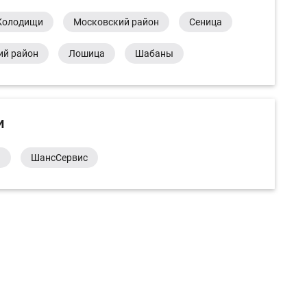
Колодищи
Московский район
Сеница
ий район
Лошица
Шабаны
и
а
ШансСервис