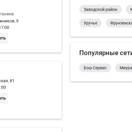
Заводской район
отзывов
жников, 9
Уручье
Фрунзенск
17:00
ать
Популярные сет
Бош Сервис
Миур
сная, 81
:00
ать