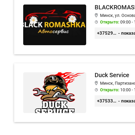
BLACKROMAS
Минск, ул. Основа
Открыто:
09:00 - 
+375296651188
- показ
Duck Service
Минск, Партизанс
Открыто:
10:00 - 
+375333416710
- показ