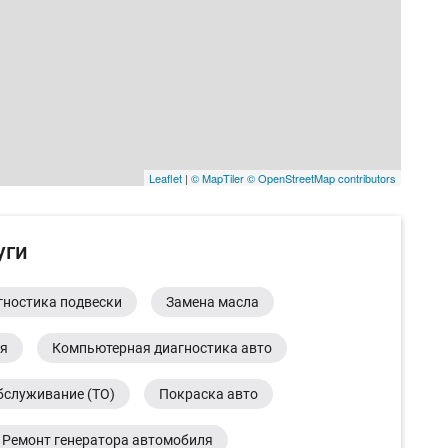
Leaflet
|
© MapTiler
© OpenStreetMap contributors
уги
гностика подвески
Замена масла
ия
Компьютерная диагностика авто
бслуживание (ТО)
Покраска авто
Ремонт генератора автомобиля