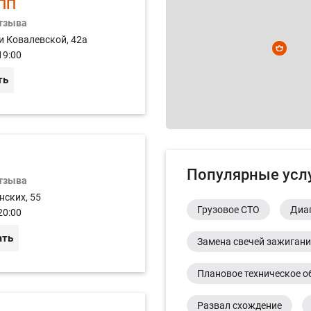
ПП
отзыва
и Ковалевской, 42а
19:00
ть
Популярные усл
отзыва
нских, 55
Грузовое СТО
Диа
20:00
ать
Замена свечей зажиган
Плановое техническое о
Развал схождение