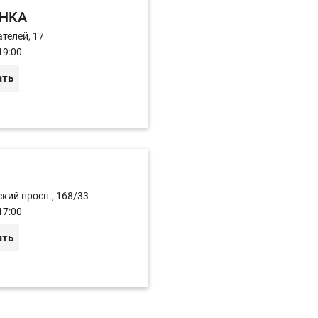
HKA
телей, 17
19:00
ать
кий просп., 168/33
17:00
ать