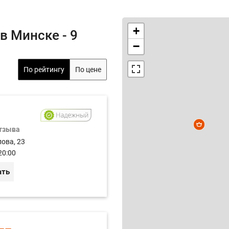
+
в Минске - 9
−
По рейтингу
По цене
отзыва
лова, 23
20:00
ать