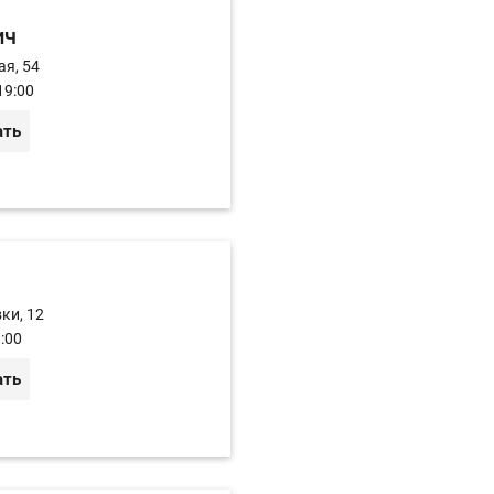
ич
ая, 54
19:00
ать
ки, 12
:00
ать