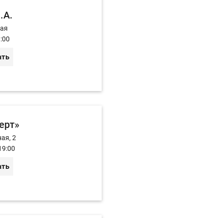
.А.
ная
:00
ать
ерт»
ая, 2
19:00
ать