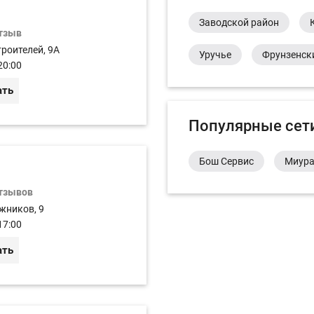
Заводской район
отзыв
роителей, 9A
Уручье
Фрунзенск
20:00
ать
Популярные сет
Бош Сервис
Миур
отзывов
жников, 9
17:00
ать