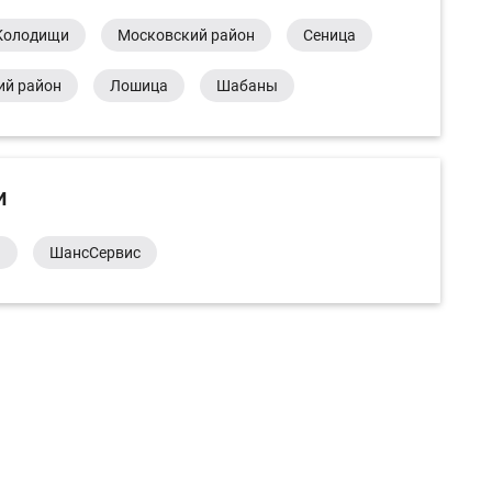
Колодищи
Московский район
Сеница
ий район
Лошица
Шабаны
и
а
ШансСервис