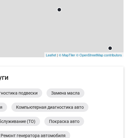
Leaflet
|
© MapTiler
© OpenStreetMap contributors
уги
гностика подвески
Замена масла
ия
Компьютерная диагностика авто
бслуживание (ТО)
Покраска авто
Ремонт генератора автомобиля