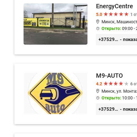
EnergyCentre
5.0
1 
Минск, Машиност
Открыто:
09:00 - 
+375293857117
- показ
M9-AUTO
4.2
6 
Минск, ул. Монта
Открыто:
10:00 - 
+375299395764
- показ