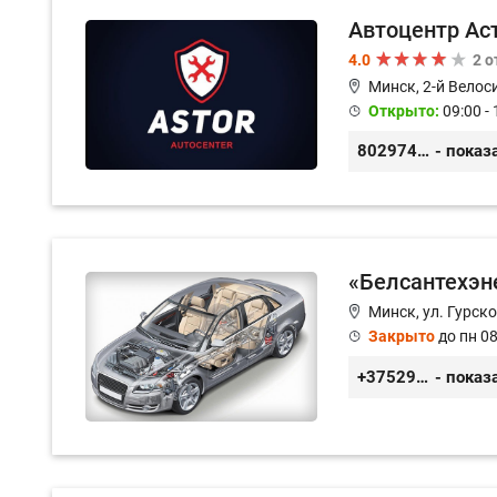
Автоцентр Ас
4.0
2 
Минск, 2-й Велос
Открыто:
09:00 - 
80297417788
- показ
«Белсантехэн
Минск, ул. Гурско
Закрыто
до пн 08
+375296434622
- показ