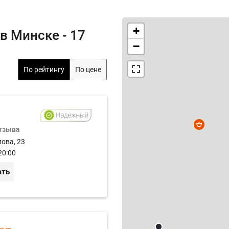
+
в Минске - 17
−
По рейтингу
По цене
отзыва
лова, 23
20:00
ать