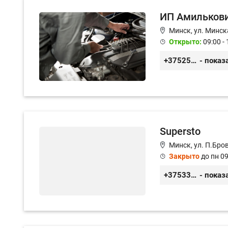
ИП Амильков
Минск, ул. Минск
Открыто:
09:00 - 
+375255355764
- показ
Supersto
Минск, ул. П.Бров
Закрыто
до пн 09
+375336260568, +375296050568
- показ