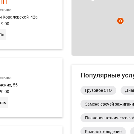
ПП
отзыва
и Ковалевской, 42а
19:00
ть
Популярные усл
отзыва
нских, 55
Грузовое СТО
Диа
20:00
ать
Замена свечей зажиган
Плановое техническое о
Развал схождение