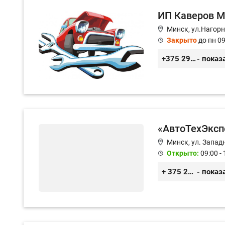
ИП Каверов М
Минск, ул.Нагор
Закрыто
до пн 09
+375 29 656 49 92
- показ
«АвтоТехЭксп
Минск, ул. Западн
Открыто:
09:00 - 
+ 375 29 350 47 46
- показ