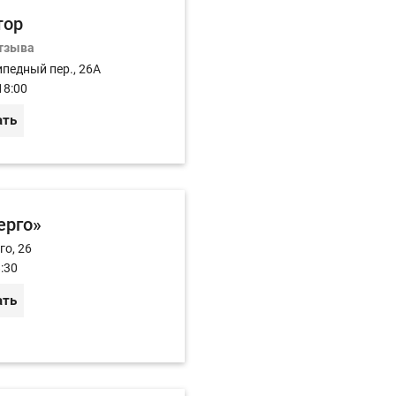
тор
отзыва
ипедный пер., 26А
18:00
ать
ерго»
го, 26
:30
ать