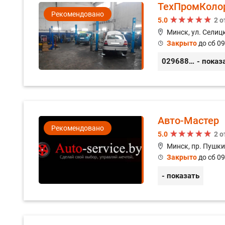
ТехПромКоло
Рекомендовано
5.0
2 
Минск, ул. Селицк
Закрыто
до сб 09
0296889898
- показ
Авто-Мастер
Рекомендовано
5.0
2 
Минск, пр. Пушки
Закрыто
до сб 09
- показать