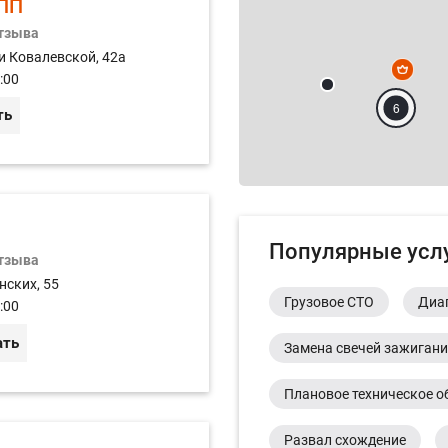
ПП
отзыва
и Ковалевской, 42а
4
:00
6
ть
Популярные усл
отзыва
нских, 55
Грузовое СТО
Диа
:00
ать
Замена свечей зажиган
Плановое техническое о
Развал схождение