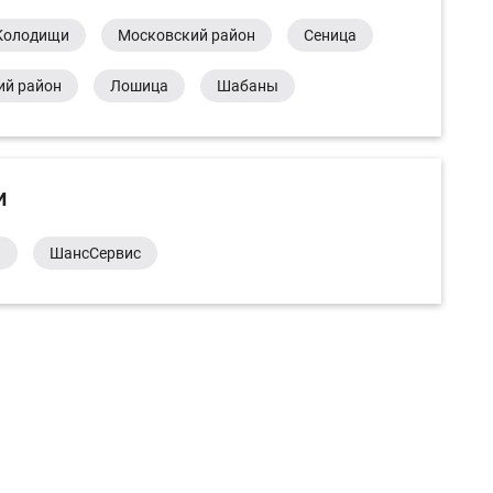
Колодищи
Московский район
Сеница
ий район
Лошица
Шабаны
и
а
ШансСервис