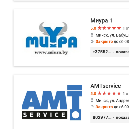
Миура 1
5.0
1 
Минск, ул. Бабуш
Закрыто
до сб 08
+3755296691111
- показ
AMTservice
5.0
1 
Минск, ул. Андрее
Закрыто
до сб 09
80297783333
- показ