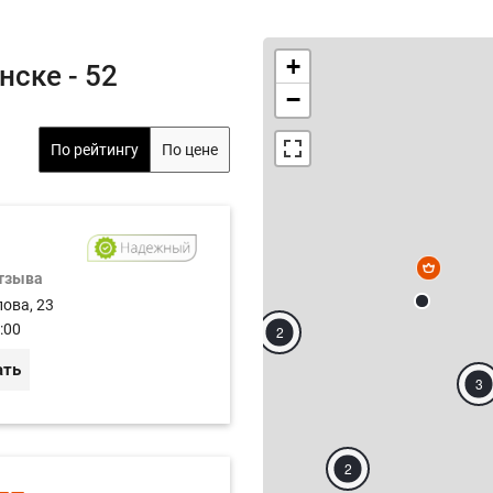
+
нске - 52
−
По рейтингу
По цене
отзыва
лова, 23
:00
2
ать
3
2