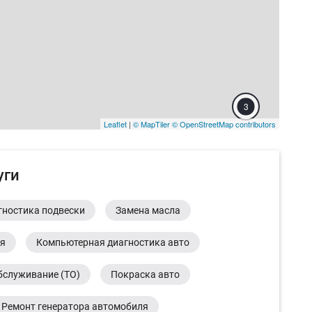
3
Leaflet
|
© MapTiler
© OpenStreetMap contributors
уги
гностика подвески
Замена масла
ия
Компьютерная диагностика авто
2
бслуживание (ТО)
Покраска авто
Ремонт генератора автомобиля