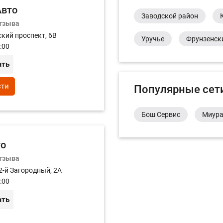
Авто
Заводской район
отзыва
кий проспект, 6В
Уручье
Фрунзенск
:00
ать
сти
Популярные сет
Бош Сервис
Миур
то
отзыва
2-й Загородный, 2А
:00
ать