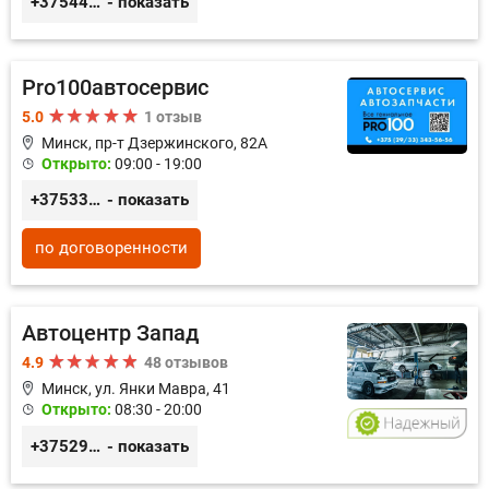
+375444649592
- показать
Pro100автосервис
5.0
1 отзыв
Минск, пр-т Дзержинского, 82А
Открыто:
09:00 - 19:00
+375333435656
- показать
по договоренности
Автоцентр Запад
4.9
48 отзывов
Минск, ул. Янки Мавра, 41
Открыто:
08:30 - 20:00
+375299579797
- показать