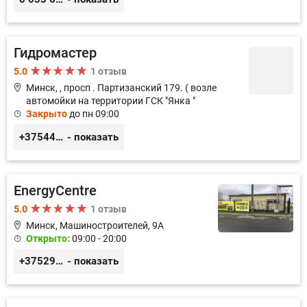
Гидромастер
5.0
1 отзыв
Минск, , просп . Партизанский 179. ( возле
автомойки на территории ГСК "Янка "
Закрыто
до пн 09:00
+375447473345 +375297741128
- показать
EnergyCentre
5.0
1 отзыв
Минск, Машиностроителей, 9A
Открыто:
09:00 - 20:00
+375293857117
- показать