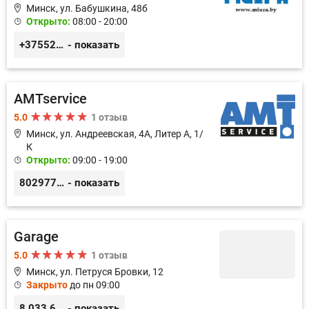
Минск, ул. Бабушкина, 48б
Открыто:
08:00 - 20:00
+3755296691111
- показать
AMTservice
5.0
1 отзыв
Минск, ул. Андреевская, 4А, Литер А, 1/
К
Открыто:
09:00 - 19:00
80297783333
- показать
Garage
5.0
1 отзыв
Минск, ул. Петруся Бровки, 12
Закрыто
до пн 09:00
8 033 626 05 68
- показать