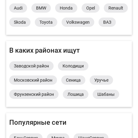
Audi
BMW
Honda
Opel
Renault
Skoda
Toyota
Volkswagen
ВАЗ
В каких районах ищут
Заводской район
Колодищи
Московский район
Сеница
Уручье
Фрунзенский район
Лошица
Шабаны
Популярные сети
Бош Сервис
Миура
ШансСервис