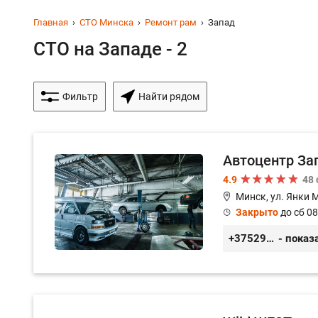
Главная
СТО Минска
Ремонт рам
Запад
СТО на Западе - 2
Фильтр
Найти рядом
Автоцентр За
4.9
48
Минск, ул. Янки 
Закрыто
до сб 08
+375299579797
- показ