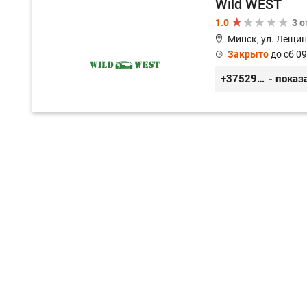
Wild WEST
1.0
3 
Минск, ул. Лещин
Закрыто
до сб 09
+375296571100
- показ