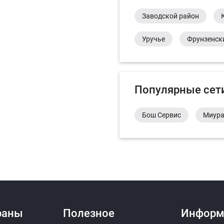
Заводской район
Уручье
Фрунзенск
Популярные сет
Бош Сервис
Миур
раны
Полезное
Информ