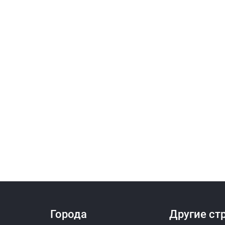
Города
Другие ст