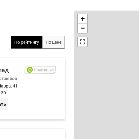
+
−
По рейтингу
По цене
пад
 отзывов
Мавра, 41
:30
ать