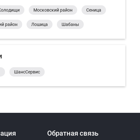
Колодищи
Московский район
Сеница
ий район
Лошица
Шабаны
и
а
ШансСервис
ация
Обратная связь