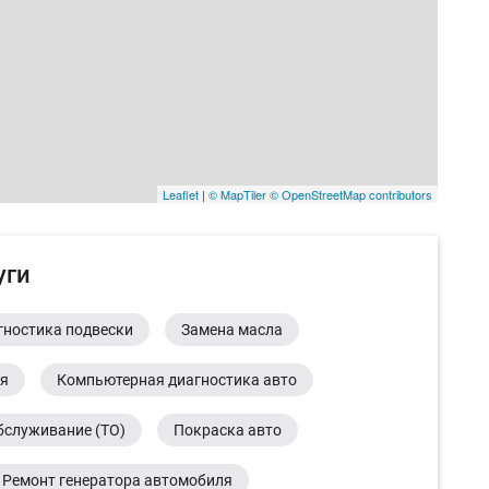
Leaflet
|
© MapTiler
© OpenStreetMap contributors
уги
гностика подвески
Замена масла
ия
Компьютерная диагностика авто
бслуживание (ТО)
Покраска авто
Ремонт генератора автомобиля