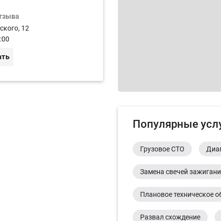
отзыва
ского, 12
:00
ать
Популярные усл
Грузовое СТО
Диа
Замена свечей зажиган
Плановое техническое о
Развал схождение