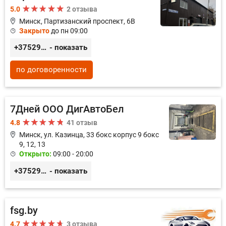
5.0
2 отзыва
Минск, Партизанский проспект, 6В
Закрыто
до пн 09:00
+375296035003
- показать
по договоренности
7Дней ООО ДигАвтоБел
4.8
41 отзыв
Минск, ул. Казинца, 33 бокс корпус 9 бокс
9, 12, 13
Открыто:
09:00 - 20:00
+375296518100
- показать
fsg.by
4.7
3 отзыва