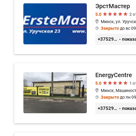
ЭрстМастер
5.0
2 
Минск, ул. Уручск
Закрыто
до вс 09
+375296446495
- показ
EnergyCentre
5.0
1 
Минск, Машиност
Закрыто
до пн 09
+375293857117
- показ