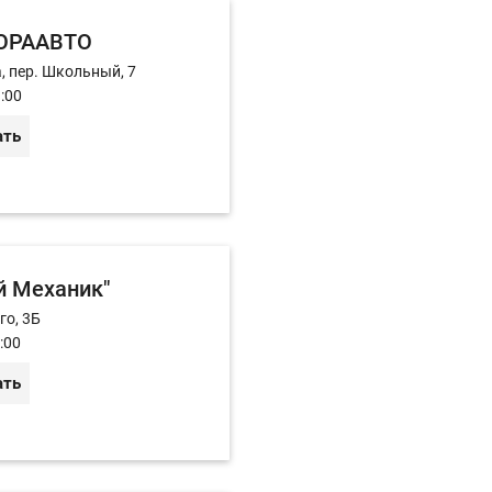
ЛОРААВТО
а, пер. Школьный, 7
:00
ать
 Механик"
го, 3Б
:00
ать