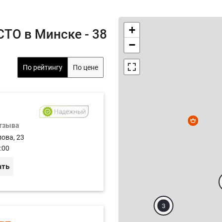
+
ТО в Минске - 38
−
По рейтингу
По цене
отзыва
лова, 23
:00
ать
3