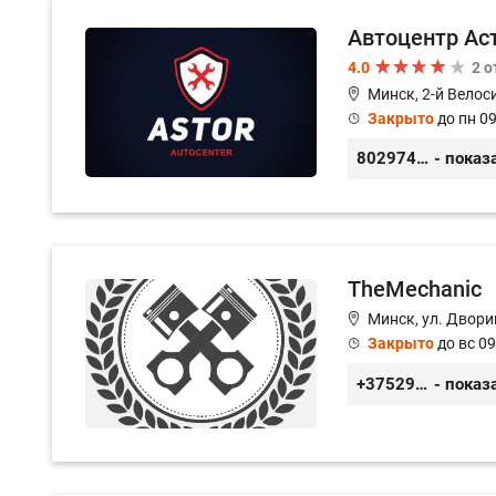
Автоцентр Ас
4.0
2 
Минск, 2-й Велос
Закрыто
до пн 09
80297417788
- показ
TheMechanic
Минск, ул. Двор
Закрыто
до вс 09
+375296510808
- показ