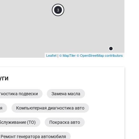
3
Leaflet
|
© MapTiler
© OpenStreetMap contributors
уги
гностика подвески
Замена масла
ия
Компьютерная диагностика авто
бслуживание (ТО)
Покраска авто
Ремонт генератора автомобиля