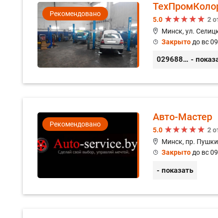
ТехПромКоло
Рекомендовано
5.0
2 
Минск, ул. Селицк
Закрыто
до вс 09
0296889898
- показ
Авто-Мастер
Рекомендовано
5.0
2 
Минск, пр. Пушки
Закрыто
до вс 09
- показать