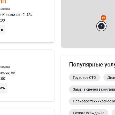
ПП
отзыва
и Ковалевской, 42а
:00
4
ть
Популярные усл
отзыва
нских, 55
Грузовое СТО
Диа
:00
ать
Замена свечей зажиган
Плановое техническое о
Развал схождение