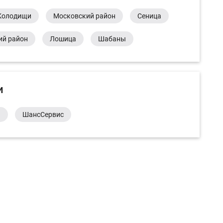
Колодищи
Московский район
Сеница
ий район
Лошица
Шабаны
и
а
ШансСервис