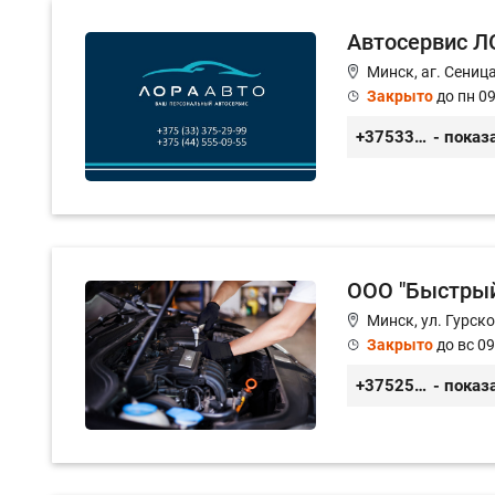
Автосервис 
Минск, аг. Сениц
Закрыто
до пн 09
+375333752999
- показ
ООО "Быстрый
Минск, ул. Гурско
Закрыто
до вс 09
+375259211008
- показ