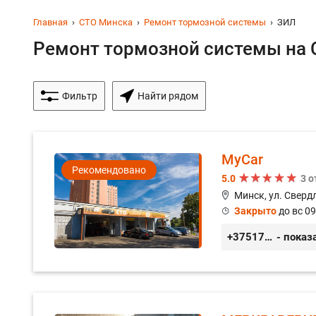
Главная
СТО Минска
Ремонт тормозной системы
ЗИЛ
Ремонт тормозной системы на С
Фильтр
Найти рядом
MyCar
Рекомендовано
5.0
3 
Минск, ул. Сверд
Закрыто
до вс 09
+375173212443
- показ