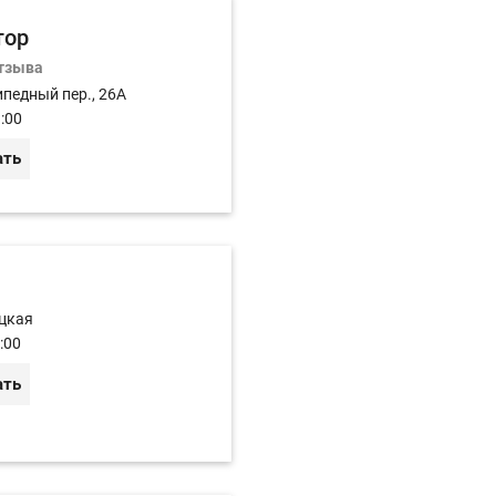
тор
отзыва
ипедный пер., 26А
:00
ать
ицкая
:00
ать