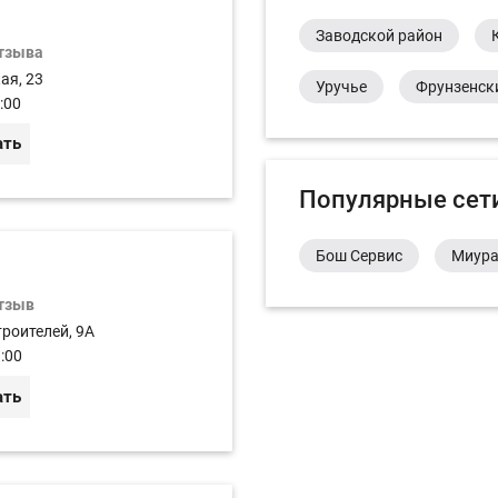
Заводской район
отзыва
ая, 23
Уручье
Фрунзенск
:00
ать
Популярные сет
Бош Сервис
Миур
отзыв
роителей, 9A
:00
ать