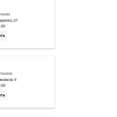
отзыва
аренко, 27
:00
ать
отзывов
жников, 9
:00
ать