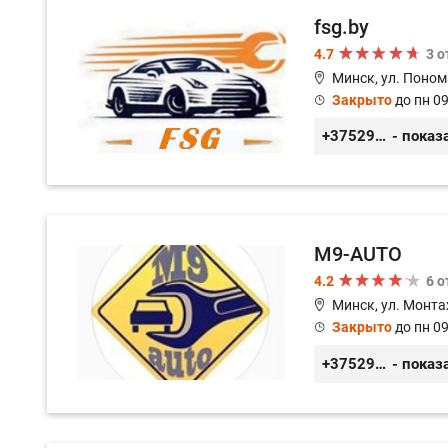
fsg.by
4.7
3 
Минск, ул. Поном
Закрыто
до пн 09
+375291882338
- показ
M9-AUTO
4.2
6 
Минск, ул. Монта
Закрыто
до пн 09
+375299395764
- показ