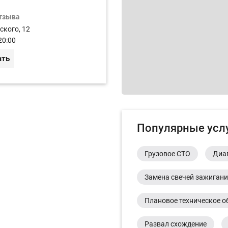
отзыва
ского, 12
20:00
ать
Популярные усл
Грузовое СТО
Диа
Замена свечей зажиган
Плановое техническое о
Развал схождение