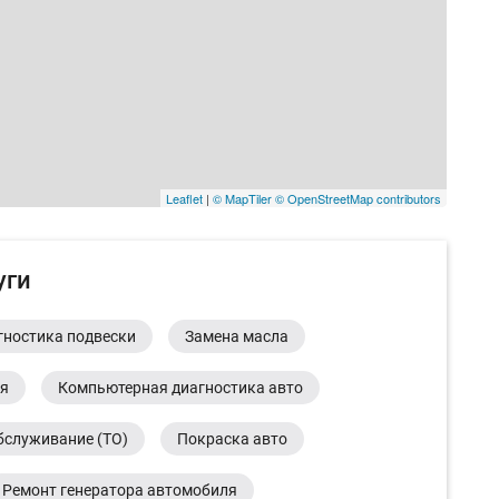
Leaflet
|
© MapTiler
© OpenStreetMap contributors
уги
гностика подвески
Замена масла
ия
Компьютерная диагностика авто
бслуживание (ТО)
Покраска авто
Ремонт генератора автомобиля