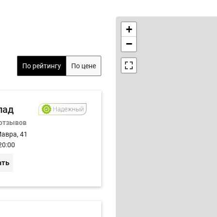
+
−
По рейтингу
По цене
пад
 отзывов
Мавра, 41
20:00
ать