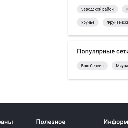
Заводской район
Уручье
Фрунзенск
Популярные сет
Бош Сервис
Миур
раны
Полезное
Информ