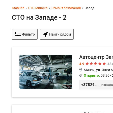
Главная
СТО Минска
Ремонт зажигания
Запад
СТО на Западе - 2
Фильтр
Найти рядом
Автоцентр За
4.9
48
Минск, ул. Янки 
Открыто:
08:30 - 
+375299579797
- показ