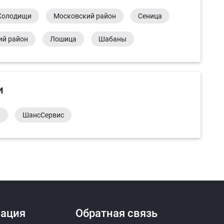
Колодищи
Московский район
Сеница
ий район
Лошица
Шабаны
и
а
ШансСервис
ация
Обратная связь