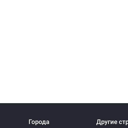
Города
Другие ст