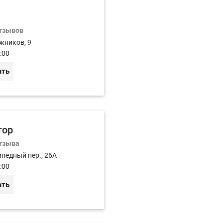
отзывов
жников, 9
:00
ать
тор
отзыва
ипедный пер., 26А
:00
ать