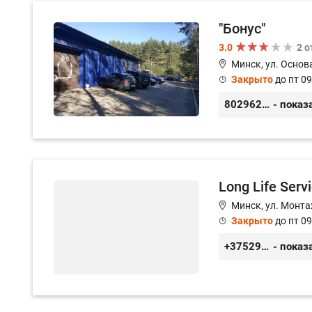
"Бонус"
3.0
2 
Минск, ул. Основа
Закрыто
до пт 09
80296238800
- показ
Long Life Serv
Минск, ул. Монта
Закрыто
до пт 09
+375291050161
- показ