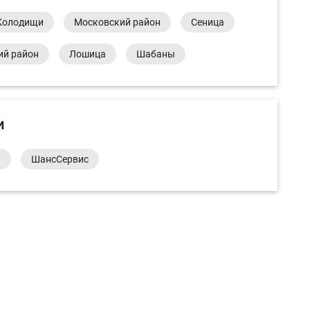
Колодищи
Московский район
Сеница
ий район
Лошица
Шабаны
и
а
ШансСервис