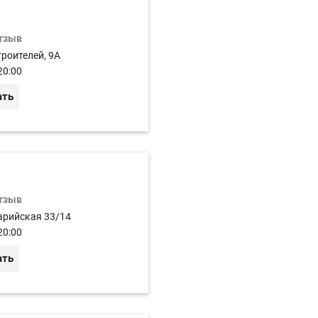
отзыв
роителей, 9A
20:00
ать
отзыв
арийская 33/14
20:00
ать