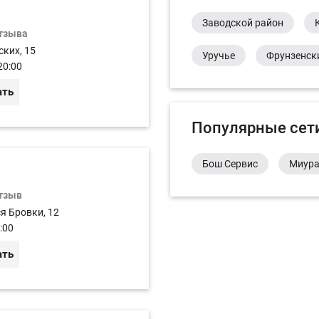
Заводской район
отзыва
ских, 15
Уручье
Фрунзенск
20:00
ать
Популярные сет
Бош Сервис
Миур
отзыв
ся Бровки, 12
:00
ать