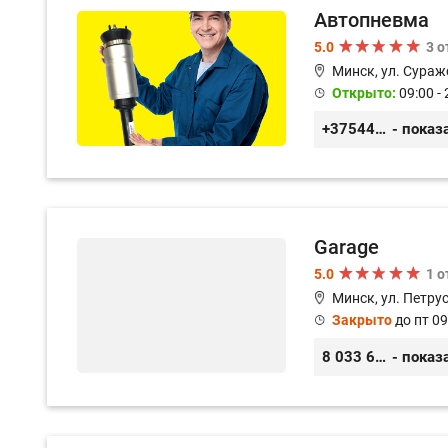
Автопневма
5.0
3 
Минск, ул. Сураж
Открыто:
09:00 - 
+375445317722
- показ
Garage
5.0
1 
Минск, ул. Петру
Закрыто
до пт 09
8 033 626 05 68
- показ