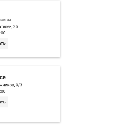
отзыва
телей, 25
:00
ать
ice
жников, 9/3
:00
ать