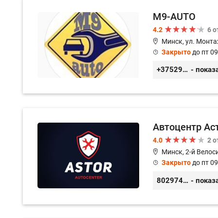
M9-AUTO
4.2
6 
Минск, ул. Монта
Закрыто
до пт 09
+375299395764
- показ
Автоцентр Ас
4.0
2 
Минск, 2-й Велос
Закрыто
до пт 09
80297417788
- показ