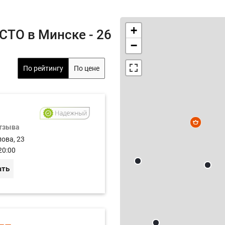
+
СТО в Минске - 26
−
По рейтингу
По цене
отзыва
лова, 23
20:00
ать