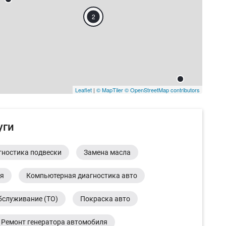
2
Leaflet
|
© MapTiler
© OpenStreetMap contributors
уги
гностика подвески
Замена масла
ия
Компьютерная диагностика авто
бслуживание (ТО)
Покраска авто
Ремонт генератора автомобиля