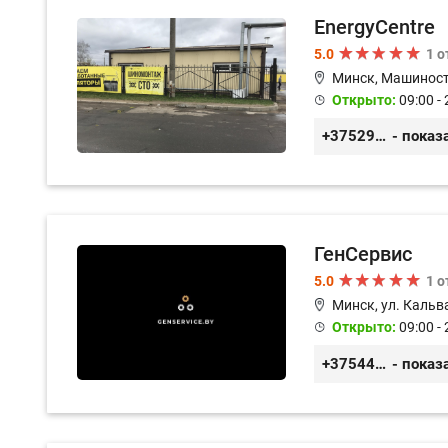
EnergyCentre
5.0
1 
Минск, Машиност
Открыто:
09:00 - 
+375293857117
- показ
ГенСервис
5.0
1 
Минск, ул. Кальв
Открыто:
09:00 - 
+375444649592
- показ