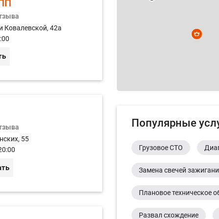
ПП
отзыва
2
и Ковалевской, 42а
:00
ть
Популярные усл
отзыва
нских, 55
Грузовое СТО
Диа
20:00
ать
Замена свечей зажиган
Плановое техническое о
Развал схождение