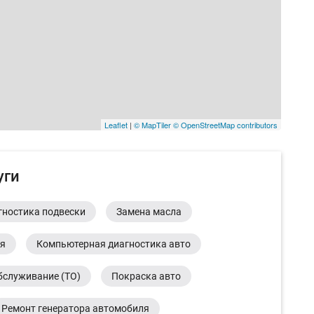
Leaflet
|
© MapTiler
© OpenStreetMap contributors
уги
гностика подвески
Замена масла
ия
Компьютерная диагностика авто
бслуживание (ТО)
Покраска авто
Ремонт генератора автомобиля