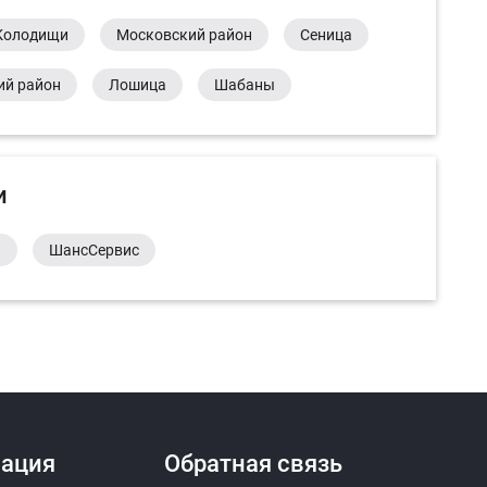
Колодищи
Московский район
Сеница
ий район
Лошица
Шабаны
и
а
ШансСервис
ация
Обратная связь