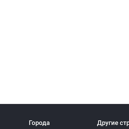
Города
Другие ст