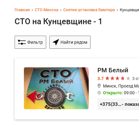
Главная
СТО Минска
Снятие-установка бампера
Кунцевщ
СТО на Кунцевщине - 1
Фильтр
Найти рядом
РМ Белый
3.7
3 
Минск, Проезд М
Открыто:
09:00 - 
+375(33)3-300-200
- показ