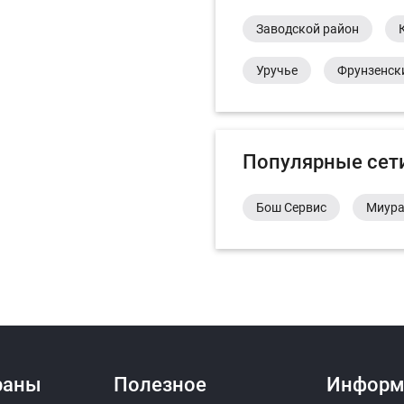
Заводской район
Уручье
Фрунзенск
Популярные сет
Бош Сервис
Миур
раны
Полезное
Информ