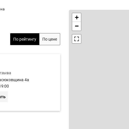
ина
+
−
По рейтингу
По цене
отзыва
асюковщина 4а
19:00
ать