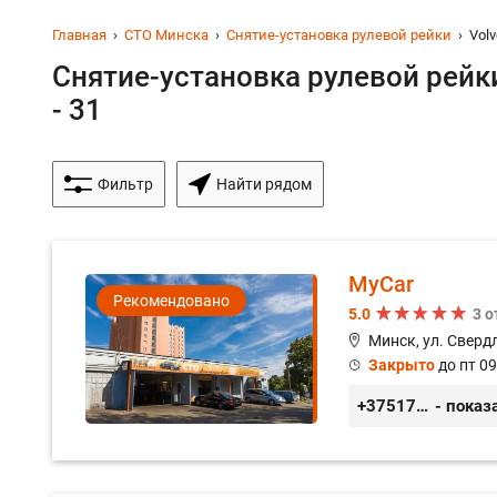
Главная
СТО Минска
Снятие-установка рулевой рейки
Volv
Снятие-установка рулевой рейк
- 31
Фильтр
Найти рядом
MyCar
Рекомендовано
5.0
3 
Минск, ул. Сверд
Закрыто
до пт 09
+375173212443
- показ