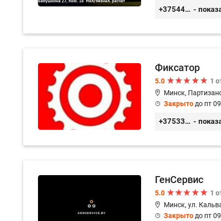
+375447430060
- показ
Фиксатор
5.0
1 
Минск, Партизанс
Закрыто
до пт 09
+375336617270
- показ
ГенСервис
5.0
1 
Минск, ул. Кальв
Закрыто
до пт 09