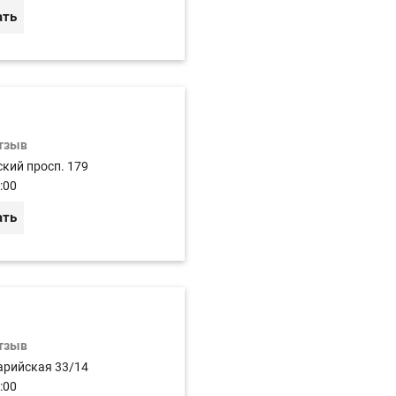
ать
отзыв
кий просп. 179
:00
ать
отзыв
арийская 33/14
:00