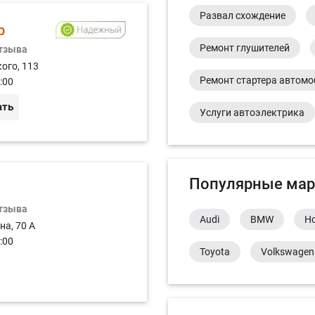
Развал схождение
р
Ремонт глушителей
отзыва
ого, 113
Ремонт стартера автом
:00
ать
Услуги автоэлектрика
Популярные мар
отзыва
Audi
BMW
H
на, 70 А
:00
Toyota
Volkswagen