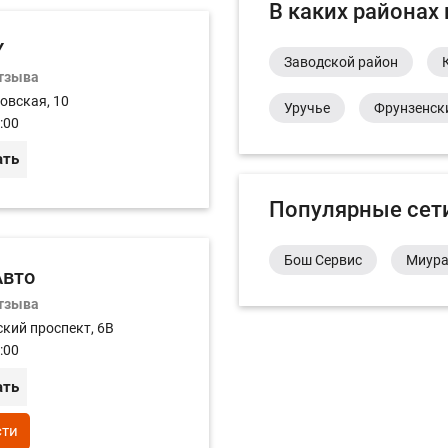
В каких районах
Y
Заводской район
отзыва
овская, 10
Уручье
Фрунзенск
:00
ать
Популярные сет
Бош Сервис
Миур
Авто
отзыва
кий проспект, 6В
:00
ать
сти