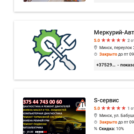
Меркурий-Ав
5.0
2 
Минск, переулок 
Закрыто
до пт 09
+375291151118
- показ
S-сервис
5.0
1 
Минск, ул. Бабуш
Закрыто
до пт 09
Скидка:
10%