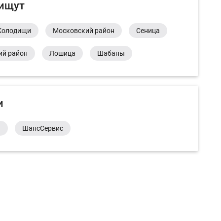
 ищут
Колодищи
Московский район
Сеница
ий район
Лошица
Шабаны
и
а
ШансСервис