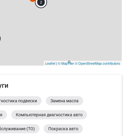
2
Leaflet
|
© MapTiler
© OpenStreetMap contributors
уги
гностика подвески
Замена масла
ия
Компьютерная диагностика авто
бслуживание (ТО)
Покраска авто