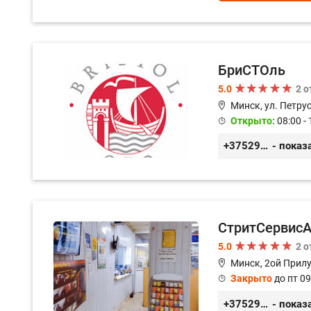
БриСТОль
5.0
2 
Минск, ул. Петру
Открыто:
08:00 - 
+375291125312
- показ
СтритСервисА
5.0
2 
Минск, 2ой Прилу
Закрыто
до пт 09
+375293366992
- показ