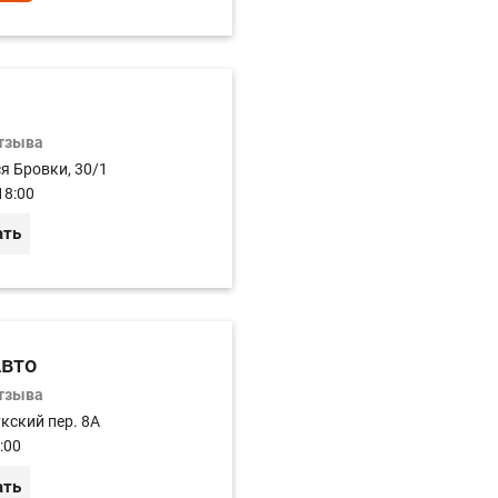
отзыва
ся Бровки, 30/1
18:00
ать
вто
отзыва
кский пер. 8А
:00
ать