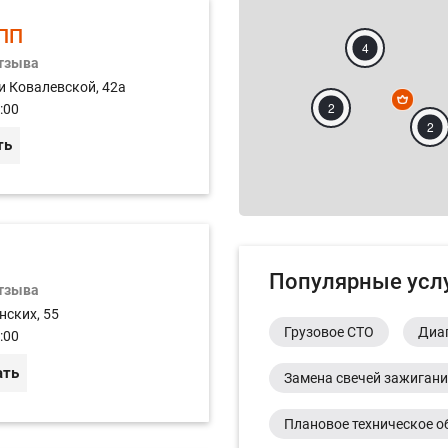
ПП
4
отзыва
и Ковалевской, 42а
2
:00
2
ть
Популярные усл
отзыва
нских, 55
Грузовое СТО
Диа
:00
ать
Замена свечей зажиган
Плановое техническое о