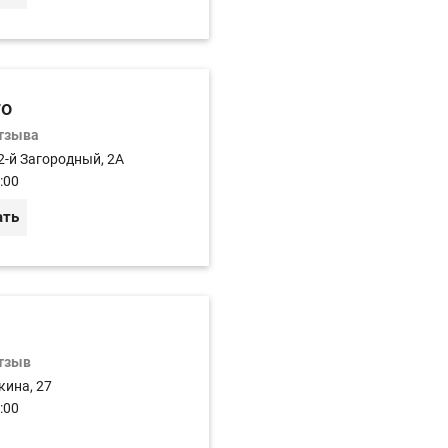
то
отзыва
2-й Загородный, 2А
:00
ать
отзыв
кина, 27
:00