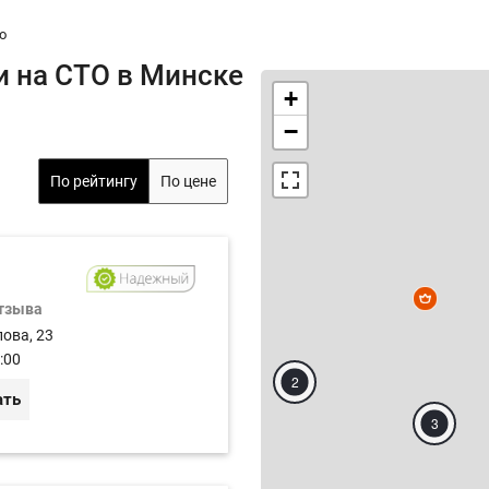
o
и на СТО в Минске
+
−
По рейтингу
По цене
отзыва
лова, 23
:00
2
ать
3