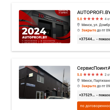
AUTOPROFI.B
5.0
4 
Минск, ул. Домбр
Закрыто
до пт 09
+375445353020
- показ
СервисПоинт
5.0
2 
Минск, Партизанс
Закрыто
до пт 09
+375296035003
- показ
по договоренно