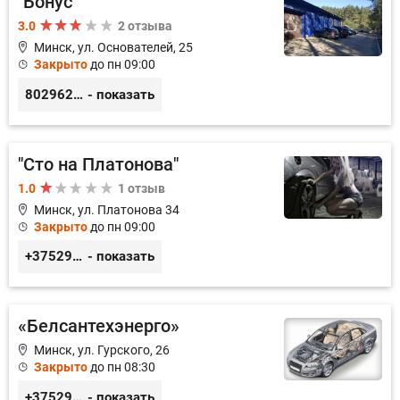
"Бонус"
3.0
2 отзыва
Минск, ул. Основателей, 25
Закрыто
до пн 09:00
80296238800
- показать
"Сто на Платонова"
1.0
1 отзыв
Минск, ул. Платонова 34
Закрыто
до пн 09:00
+375296366367, +375298786497
- показать
«Белсантехэнерго»
Минск, ул. Гурского, 26
Закрыто
до пн 08:30
+375296434622
- показать