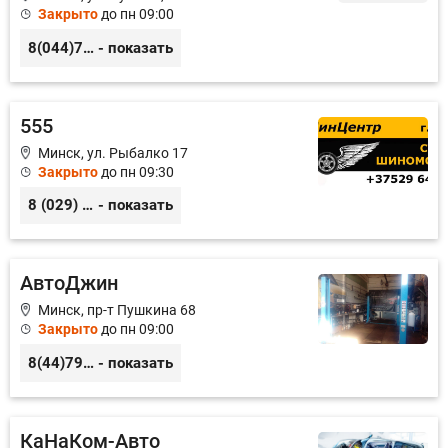
Закрыто
до пн 09:00
8(044)788-53-35
- показать
555
Минск, ул. Рыбалко 17
Закрыто
до пн 09:30
8 (029) 641-80-08 8 (029) 206-60-08
- показать
АвтоДжин
Минск, пр-т Пушкина 68
Закрыто
до пн 09:00
8(44)7970122,8(29)5010122
- показать
КаНаКом-Авто