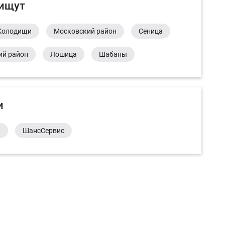
 ищут
Колодищи
Московский район
Сеница
ий район
Лошица
Шабаны
и
а
ШансСервис