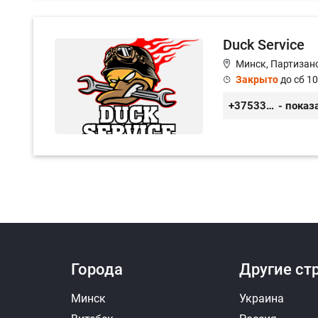
Duck Service
Минск, Партизанс
Закрыто
до сб 10
+375333416710
- показ
Города
Другие ст
Минск
Украина