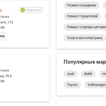
Развал схождение
р
Ремонт глушителей
отзыва
ого, 113
Ремонт стартера автом
:00
ать
Услуги автоэлектрика
Популярные мар
отзыва
Audi
BMW
H
на, 70 А
:00
Toyota
Volkswagen