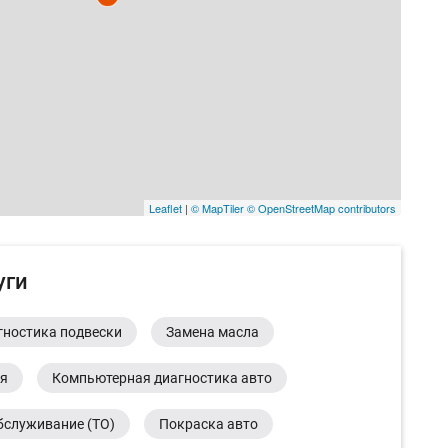
Leaflet
|
© MapTiler
© OpenStreetMap contributors
уги
гностика подвески
Замена масла
ия
Компьютерная диагностика авто
бслуживание (ТО)
Покраска авто