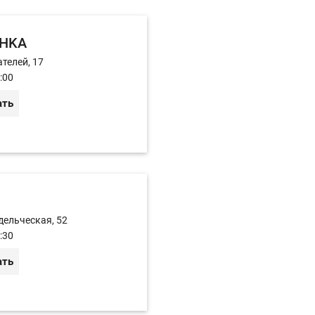
HKA
телей, 17
:00
ать
дельческая, 52
:30
ать