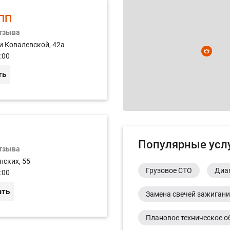
ПП
отзыва
и Ковалевской, 42а
:00
ть
Популярные усл
отзыва
нских, 55
Грузовое СТО
Диа
:00
ать
Замена свечей зажиган
Плановое техническое о