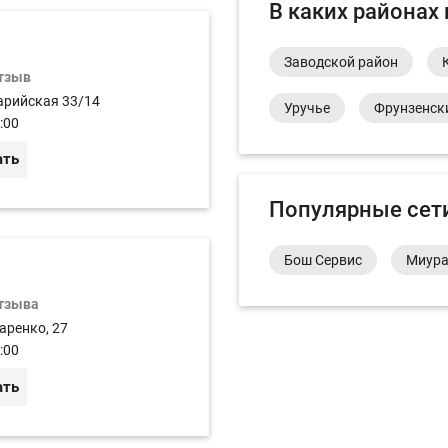
В каких районах
Заводской район
отзыв
арийская 33/14
Уручье
Фрунзенск
:00
ать
Популярные сет
Бош Сервис
Миур
отзыва
аренко, 27
:00
ать