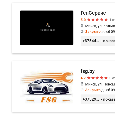
ГенСервис
5.0
1 
Минск, ул. Кальв
Закрыто
до сб 09
+375444649592
- показ
fsg.by
4.7
3 
Минск, ул. Поном
Закрыто
до сб 09
+375291882338
- показ