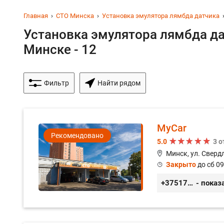
Главная
СТО Минска
Установка эмулятора лямбда датчика
Установка эмулятора лямбда да
Минске - 12
Фильтр
Найти рядом
MyCar
Рекомендовано
5.0
3 
Минск, ул. Сверд
Закрыто
до сб 09
+375173212443
- показ