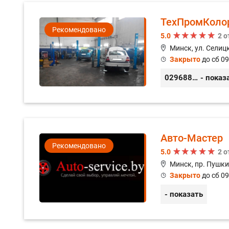
ТехПромКоло
Рекомендовано
5.0
2 
Минск, ул. Селицк
Закрыто
до сб 09
0296889898
- показ
Авто-Мастер
Рекомендовано
5.0
2 
Минск, пр. Пушки
Закрыто
до сб 09
- показать