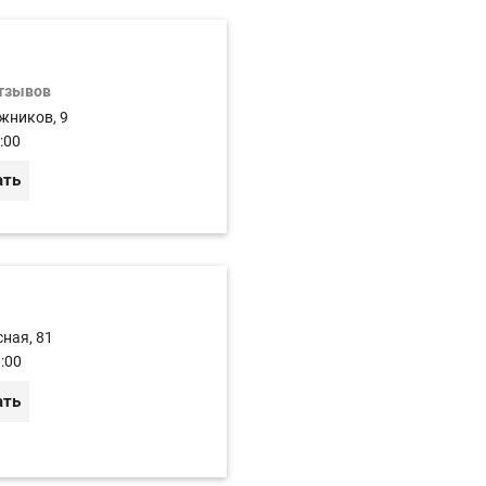
отзывов
жников, 9
:00
ать
сная, 81
:00
ать