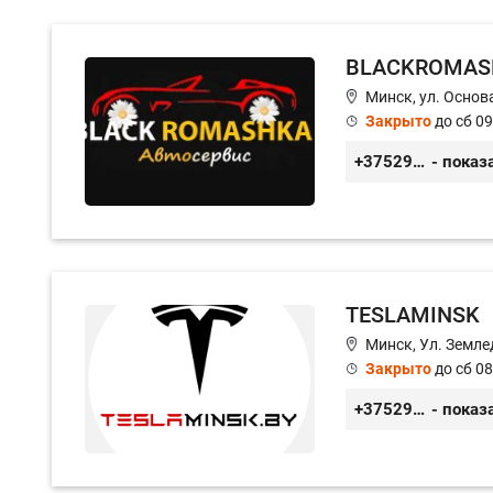
BLACKROMAS
Минск, ул. Основа
Закрыто
до сб 09
+375296651188
- показ
TESLAMINSK
Минск, Ул. Земле
Закрыто
до сб 08
+375291335101
- показ