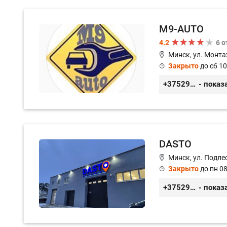
M9-AUTO
4.2
6 
Минск, ул. Монта
Закрыто
до сб 10
+375299395764
- показ
DASTO
Минск, ул. Подле
Закрыто
до пн 08
+375296606560
- показ