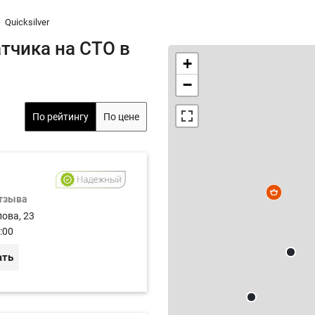
Quicksilver
тчика на СТО в
+
−
По рейтингу
По цене
отзыва
лова, 23
:00
ать