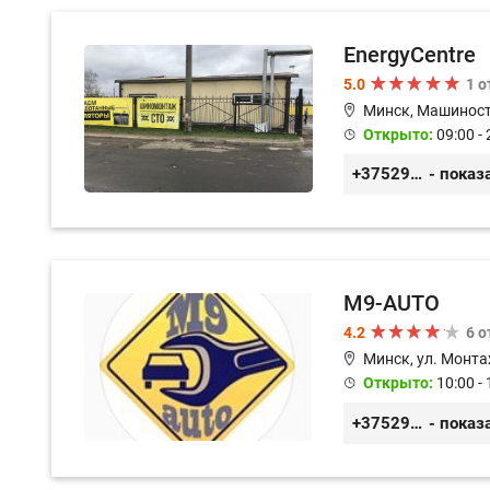
EnergyCentre
5.0
1 
Минск, Машиност
Открыто:
09:00 - 
+375293857117
- показ
M9-AUTO
4.2
6 
Минск, ул. Монта
Открыто:
10:00 - 
+375299395764
- показ