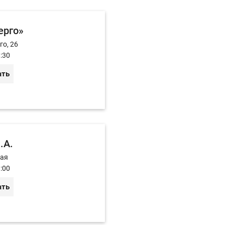
ерго»
го, 26
:30
ать
.А.
ная
:00
ать