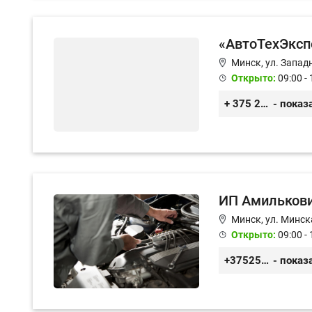
«АвтоТехЭксп
Минск, ул. Западн
Открыто:
09:00 - 
+ 375 29 350 47 46
- показ
ИП Амильков
Минск, ул. Минск
Открыто:
09:00 - 
+375255355764
- показ