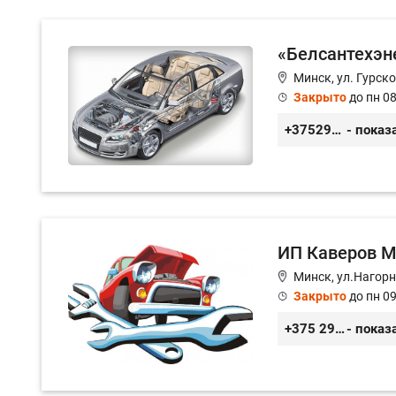
«Белсантехэн
Минск, ул. Гурско
Закрыто
до пн 08
+375296434622
- показ
ИП Каверов М
Минск, ул.Нагор
Закрыто
до пн 09
+375 29 656 49 92
- показ