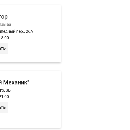
тор
отзыва
ипедный пер., 26А
18:00
ать
 Механик"
го, 3Б
21:00
ать