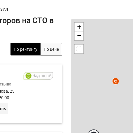
ЗИЛ
торов на СТО в
+
−
По рейтингу
По цене
отзыва
лова, 23
20:00
ать