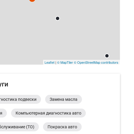
Leaflet
|
© MapTiler
© OpenStreetMap contributors
уги
гностика подвески
Замена масла
ия
Компьютерная диагностика авто
бслуживание (ТО)
Покраска авто