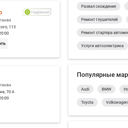
Развал схождение
р
Ремонт глушителей
отзыва
ого, 113
Ремонт стартера автом
20:00
ать
Услуги автоэлектрика
Популярные мар
отзыва
Audi
BMW
H
на, 70 А
20:00
Toyota
Volkswagen