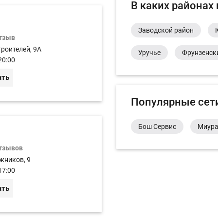
В каких районах
Заводской район
отзыв
роителей, 9A
Уручье
Фрунзенск
20:00
ать
Популярные сет
Бош Сервис
Миур
отзывов
жников, 9
17:00
ать