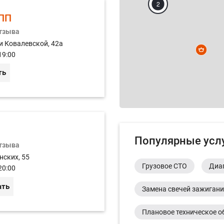
2
ПП
отзыва
и Ковалевской, 42а
19:00
ть
Популярные усл
отзыва
нских, 55
Грузовое СТО
Диа
20:00
ать
Замена свечей зажиган
Плановое техническое о