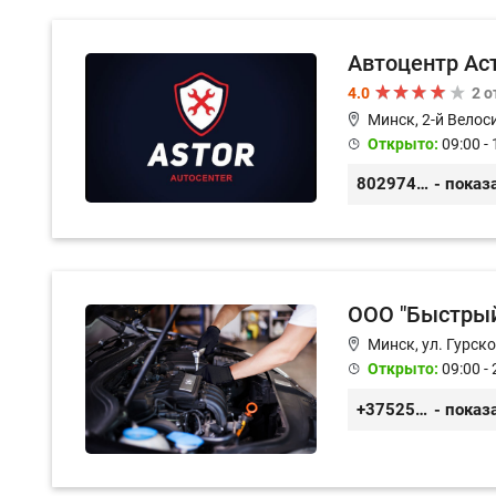
Автоцентр Ас
4.0
2 
Минск, 2-й Велос
Открыто:
09:00 - 
80297417788
- показ
ООО "Быстрый
Минск, ул. Гурско
Открыто:
09:00 - 
+375259211008
- показ