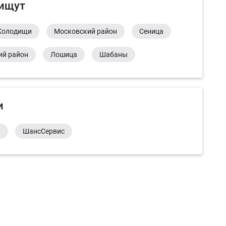
 ищут
Колодищи
Московский район
Сеница
ий район
Лошица
Шабаны
и
а
ШансСервис