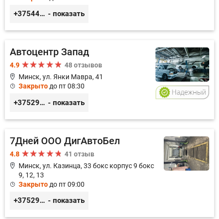
+375444649592
- показать
Автоцентр Запад
4.9
48 отзывов
Минск, ул. Янки Мавра, 41
Закрыто
до пт 08:30
+375299579797
- показать
7Дней ООО ДигАвтоБел
4.8
41 отзыв
Минск, ул. Казинца, 33 бокс корпус 9 бокс
9, 12, 13
Закрыто
до пт 09:00
+375296518100
- показать