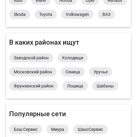
Audi
BMW
Honda
Opel
Renault
Skoda
Toyota
Volkswagen
ВАЗ
В каких районах ищут
Заводской район
Колодищи
Московский район
Сеница
Уручье
Фрунзенский район
Лошица
Шабаны
Популярные сети
Бош Сервис
Миура
ШансСервис