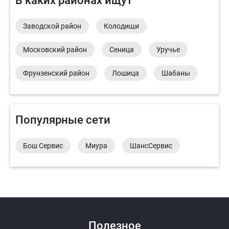
В каких районах ищут
Заводской район
Колодищи
Московский район
Сеница
Уручье
Фрунзенский район
Лошица
Шабаны
Популярные сети
Бош Сервис
Миура
ШансСервис
Полезное