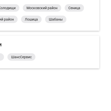
Колодищи
Московский район
Сеница
ий район
Лошица
Шабаны
и
а
ШансСервис