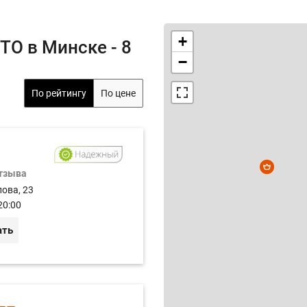
+
ТО в Минске - 8
−
По рейтингу
По цене
отзыва
лова, 23
20:00
ать