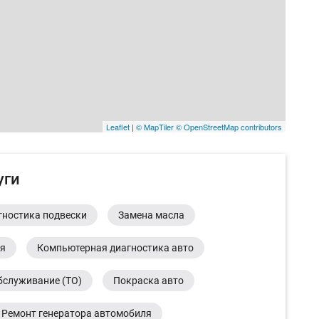
Leaflet
|
© MapTiler
© OpenStreetMap contributors
уги
гностика подвески
Замена масла
ия
Компьютерная диагностика авто
бслуживание (ТО)
Покраска авто
Ремонт генератора автомобиля