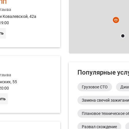
ПП
отзыва
и Ковалевской, 42а
19:00
ть
Популярные усл
отзыва
нских, 55
Грузовое СТО
Диа
20:00
ать
Замена свечей зажиган
Плановое техническое о
Развал схождение