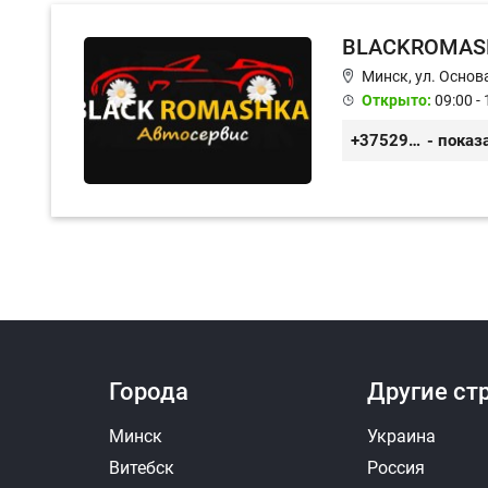
BLACKROMAS
Минск, ул. Основа
Открыто:
09:00 - 
+375296651188
- показ
Города
Другие ст
Минск
Украина
Витебск
Россия