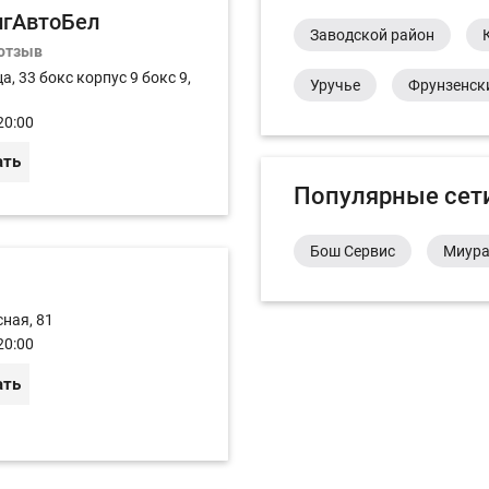
игАвтоБел
Заводской район
 отзыв
а, 33 бокс корпус 9 бокс 9,
Уручье
Фрунзенск
20:00
ать
Популярные сет
Бош Сервис
Миур
сная, 81
20:00
ать