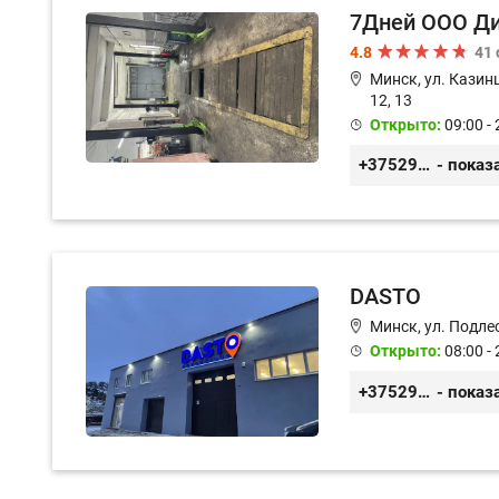
7Дней ООО Д
4.8
41
Минск, ул. Казинц
12, 13
Открыто:
09:00 - 
+375296518100
- показ
DASTO
Минск, ул. Подле
Открыто:
08:00 - 
+375296606560
- показ