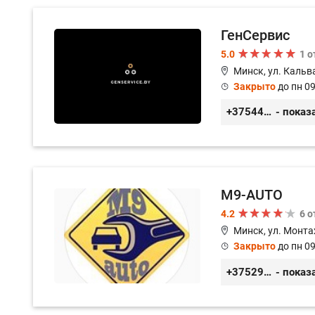
ГенСервис
5.0
1 
Минск, ул. Кальв
Закрыто
до пн 09
+375444649592
- показ
M9-AUTO
4.2
6 
Минск, ул. Монта
Закрыто
до пн 09
+375299395764
- показ