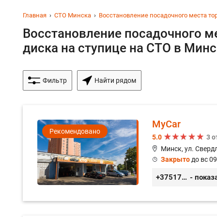
Главная
СТО Минска
Восстановление посадочного места то
Восстановление посадочного м
диска на ступице на СТО в Минс
Фильтр
Найти рядом
MyCar
Рекомендовано
5.0
3 
Минск, ул. Сверд
Закрыто
до вс 09
+375173212443
- показ