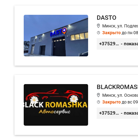
DASTO
Минск, ул. Подле
Закрыто
до пн 08
+375296606560
- показ
BLACKROMAS
Минск, ул. Основа
Закрыто
до вс 09
+375296651188
- показ