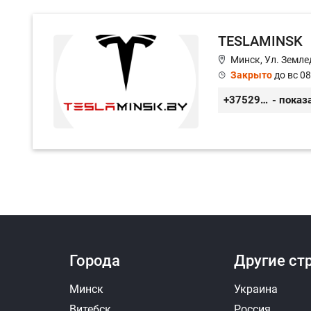
TESLAMINSK
Минск, Ул. Земле
Закрыто
до вс 08
+375291335101
- показ
Города
Другие ст
Минск
Украина
Витебск
Россия