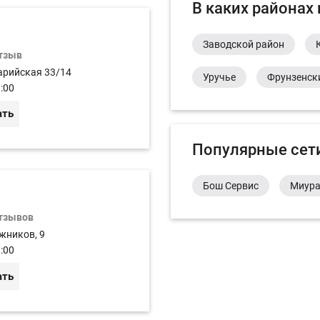
В каких районах
Заводской район
отзыв
арийская 33/14
Уручье
Фрунзенск
:00
ать
Популярные сет
Бош Сервис
Миур
отзывов
жников, 9
:00
ать