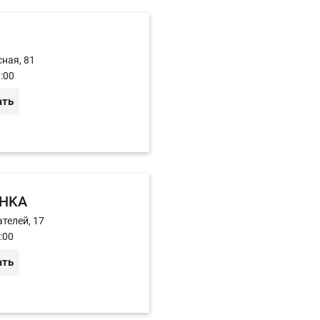
сная, 81
:00
ать
HKA
телей, 17
:00
ать