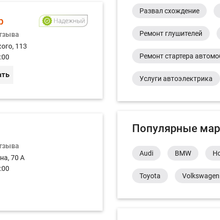
Развал схождение
р
Ремонт глушителей
отзыва
ого, 113
Ремонт стартера автом
:00
ать
Услуги автоэлектрика
Популярные мар
отзыва
Audi
BMW
H
на, 70 А
:00
Toyota
Volkswagen