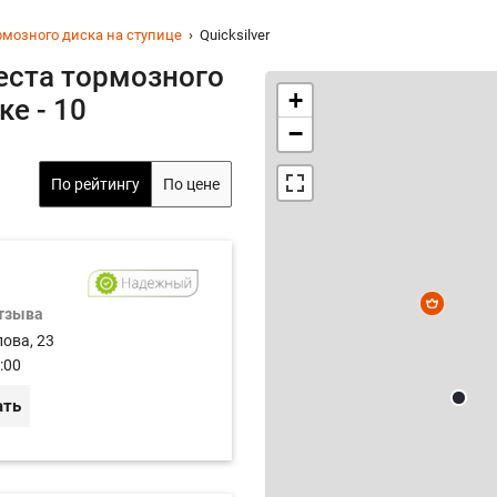
рмозного диска на ступице
Quicksilver
еста тормозного
+
ке - 10
−
По рейтингу
По цене
отзыва
лова, 23
:00
ать