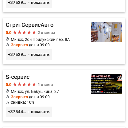
+375291125312
- показать
СтритСервисАвто
5.0
2 отзыва
Минск, 2ой Прилукский пер. 8А
Закрыто
до пн 09:00
+375293366992
- показать
S-сервис
5.0
1 отзыв
Минск, ул. Бабушкина, 27
Закрыто
до пн 09:00
Скидка:
10%
+375447430060
- показать