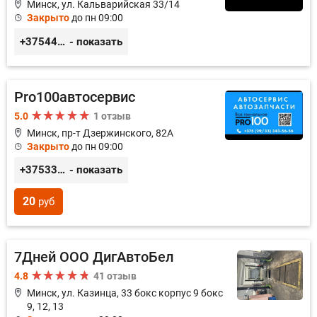
Минск, ул. Кальварийская 33/14
Закрыто
до пн 09:00
+375444649592
- показать
Pro100автосервис
5.0
1 отзыв
Минск, пр-т Дзержинского, 82А
Закрыто
до пн 09:00
+375333435656
- показать
20
руб
7Дней ООО ДигАвтоБел
4.8
41 отзыв
Минск, ул. Казинца, 33 бокс корпус 9 бокс
9, 12, 13