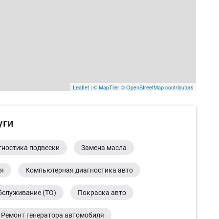
Leaflet
|
© MapTiler
© OpenStreetMap contributors
уги
гностика подвески
Замена масла
ия
Компьютерная диагностика авто
бслуживание (ТО)
Покраска авто
Ремонт генератора автомобиля