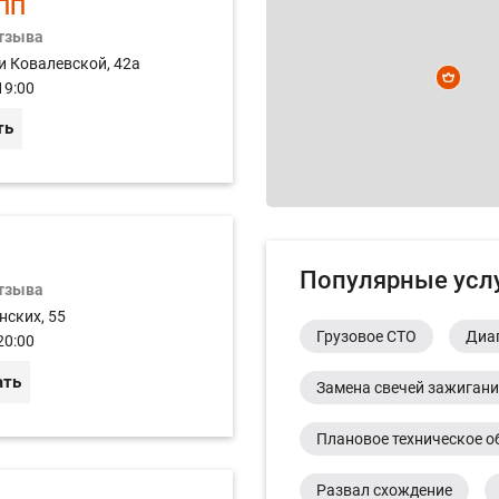
ПП
отзыва
и Ковалевской, 42а
19:00
ть
Популярные усл
отзыва
нских, 55
Грузовое СТО
Диа
20:00
ать
Замена свечей зажиган
Плановое техническое о
Развал схождение