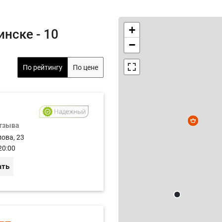
+
нске - 10
−
По рейтингу
По цене
отзыва
лова, 23
20:00
ать