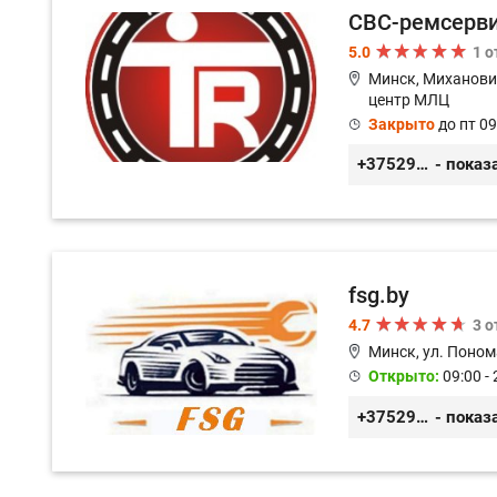
СВС-ремсерв
5.0
1 
Минск, Миханови
центр МЛЦ
Закрыто
до пт 09
+375296233505
- показ
fsg.by
4.7
3 
Минск, ул. Поном
Открыто:
09:00 - 
+375291882338
- показ