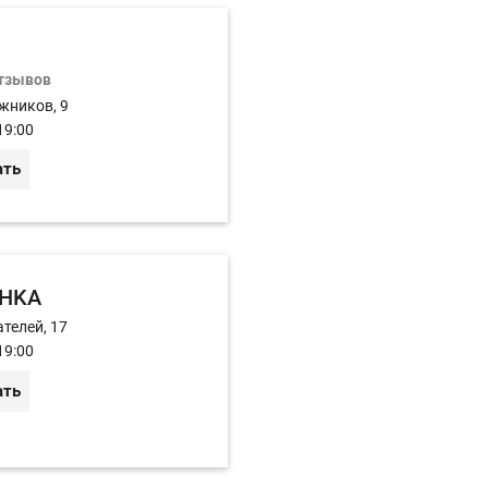
отзывов
жников, 9
19:00
ать
HKA
телей, 17
19:00
ать