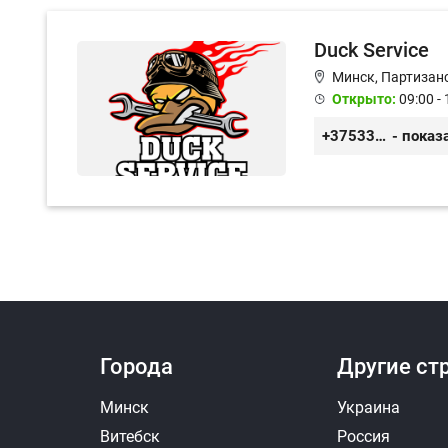
Duck Service
Минск, Партизанс
Открыто:
09:00 - 
+375333416710
- показ
Города
Другие ст
Минск
Украина
Витебск
Россия