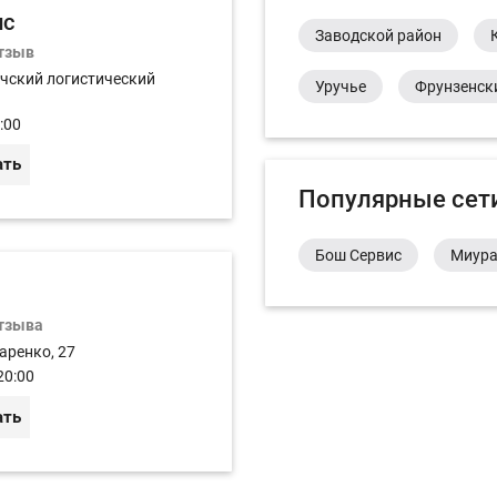
ис
Заводской район
отзыв
чский логистический
Уручье
Фрунзенск
:00
ать
Популярные сет
Бош Сервис
Миур
отзыва
аренко, 27
20:00
ать