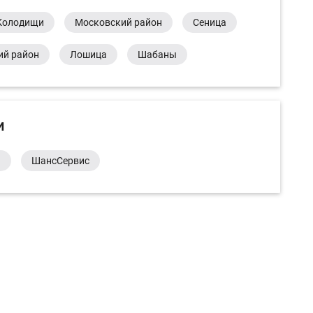
Колодищи
Московский район
Сеница
ий район
Лошица
Шабаны
и
а
ШансСервис