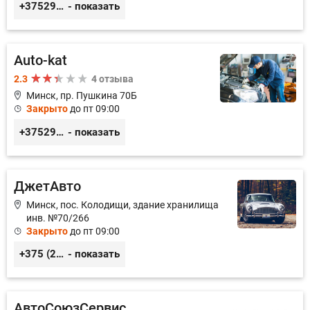
+375299395764
- показать
Аuto-kat
2.3
4 отзыва
Минск, пр. Пушкина 70Б
Закрыто
до пт 09:00
+375291900202
- показать
ДжетАвто
Минск, пос. Колодищи, здание хранилища
инв. №70/266
Закрыто
до пт 09:00
+375 (29) 676-76-02
- показать
АвтоСоюзСервис