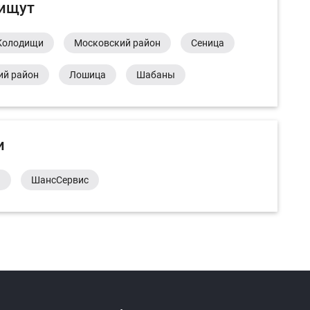
 ищут
Колодищи
Московский район
Сеница
ий район
Лошица
Шабаны
и
а
ШансСервис