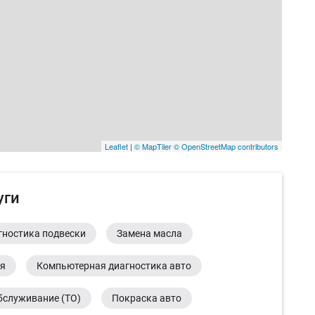
Leaflet
|
© MapTiler
© OpenStreetMap contributors
уги
гностика подвески
Замена масла
ия
Компьютерная диагностика авто
бслуживание (ТО)
Покраска авто