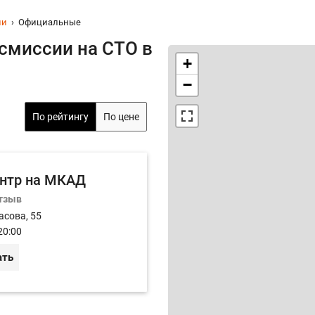
ии
Официальные
смиссии на СТО в
+
−
По рейтингу
По цене
нтр на МКАД
отзыв
асова, 55
20:00
ать