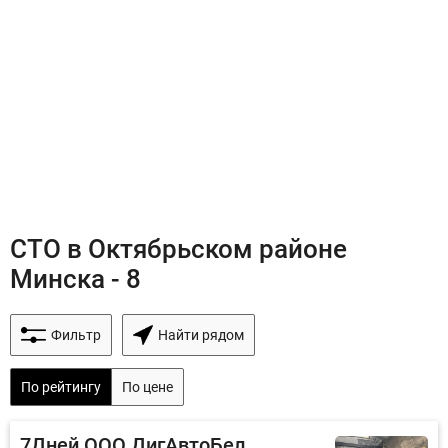
СТО в Октябрьском районе
Минска - 8
Фильтр
Найти рядом
По рейтингу
По цене
7Дней ООО ДигАвтоБел