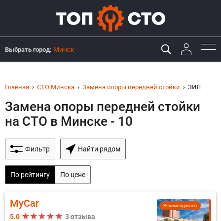
Минск
Выбрать город:
Главная
СТО Минска
Замена опоры передней стойки
ЗИЛ
Замена опоры передней стойки
на СТО в Минске - 10
Фильтр
Найти рядом
По рейтингу
По цене
MyCar
Рекомендовано
5.0
3 отзыва