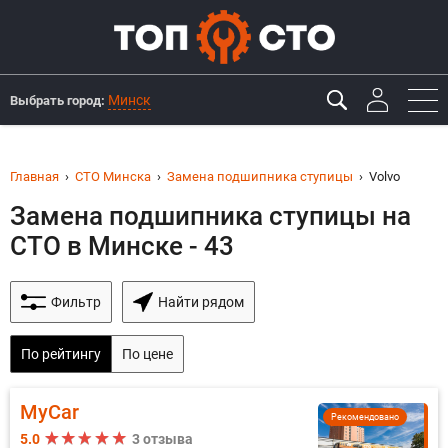
Минск
Выбрать город:
Главная
СТО Минска
Замена подшипника ступицы
Volvo
Замена подшипника ступицы на
СТО в Минске - 43
Фильтр
Найти рядом
По рейтингу
По цене
MyCar
Рекомендовано
5.0
3 отзыва