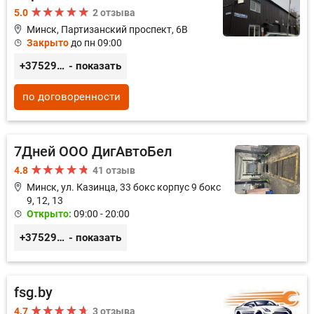
5.0
2 отзыва
Минск, Партизанский проспект, 6В
Закрыто
до пн 09:00
+375296035003
- показать
по договоренности
7Дней ООО ДигАвтоБел
4.8
41 отзыв
Минск, ул. Казинца, 33 бокс корпус 9 бокс
9, 12, 13
Открыто:
09:00 - 20:00
+375296518100
- показать
fsg.by
4.7
3 отзыва