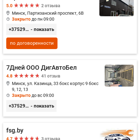
5.0
2 отзыва
Минск, Партизанский проспект, 6В
Закрыто
до пн 09:00
+375296035003
- показать
по договоренности
7Дней ООО ДигАвтоБел
4.8
41 отзыв
Минск, ул. Казинца, 33 бокс корпус 9 бокс
9, 12, 13
Закрыто
до вс 09:00
+375296518100
- показать
fsg.by
4.7
3 отзыва